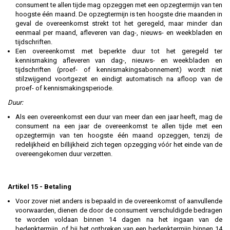
consument te allen tijde mag opzeggen met een opzegtermijn van ten
hoogste één maand. De opzegtermijn is ten hoogste drie maanden in
geval de overeenkomst strekt tot het geregeld, maar minder dan
eenmaal per maand, afleveren van dag-, nieuws- en weekbladen en
tijdschriften.
Een overeenkomst met beperkte duur tot het geregeld ter
kennismaking afleveren van dag-, nieuws- en weekbladen en
tijdschriften (proef- of kennismakingsabonnement) wordt niet
stilzwijgend voortgezet en eindigt automatisch na afloop van de
proef- of kennismakingsperiode.
Duur:
Als een overeenkomst een duur van meer dan een jaar heeft, mag de
consument na een jaar de overeenkomst te allen tijde met een
opzegtermijn van ten hoogste één maand opzeggen, tenzij de
redelijkheid en billijkheid zich tegen opzegging vóór het einde van de
overeengekomen duur verzetten.
Artikel 15 - Betaling
Voor zover niet anders is bepaald in de overeenkomst of aanvullende
voorwaarden, dienen de door de consument verschuldigde bedragen
te worden voldaan binnen 14 dagen na het ingaan van de
bedenktermijn, of bij het ontbreken van een bedenktermijn binnen 14