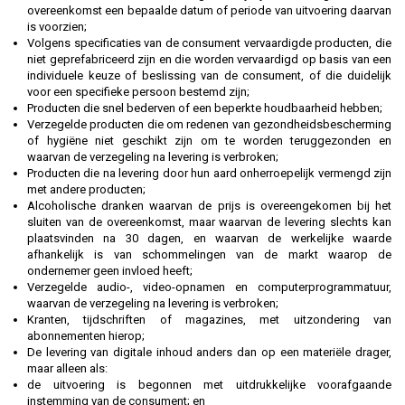
overeenkomst een bepaalde datum of periode van uitvoering daarvan
is voorzien;
Volgens specificaties van de consument vervaardigde producten, die
niet geprefabriceerd zijn en die worden vervaardigd op basis van een
individuele keuze of beslissing van de consument, of die duidelijk
voor een specifieke persoon bestemd zijn;
Producten die snel bederven of een beperkte houdbaarheid hebben;
Verzegelde producten die om redenen van gezondheidsbescherming
of hygiëne niet geschikt zijn om te worden teruggezonden en
waarvan de verzegeling na levering is verbroken;
Producten die na levering door hun aard onherroepelijk vermengd zijn
met andere producten;
Alcoholische dranken waarvan de prijs is overeengekomen bij het
sluiten van de overeenkomst, maar waarvan de levering slechts kan
plaatsvinden na 30 dagen, en waarvan de werkelijke waarde
afhankelijk is van schommelingen van de markt waarop de
ondernemer geen invloed heeft;
Verzegelde audio-, video-opnamen en computerprogrammatuur,
waarvan de verzegeling na levering is verbroken;
Kranten, tijdschriften of magazines, met uitzondering van
abonnementen hierop;
De levering van digitale inhoud anders dan op een materiële drager,
maar alleen als:
de uitvoering is begonnen met uitdrukkelijke voorafgaande
instemming van de consument; en