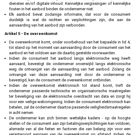
diensten en/of digitale inhoud. Kennelijke vergissingen of kennelijke
fouten in het aanbod binden de ondernemer niet.
Elk aanbod bevat zodanige informatie, dat voor de consument
duidelijk is wat de rechten en verplichtingen zijn, die aan de
aanvaarding van het aanbod zijn verbonden.
Artikel 5
-
De overeenkomst
De overeenkomst komt, onder voorbehoud van het bepaalde in lid 4,
tot stand op het moment van aanvaarding door de consument van het
aanbod en het voldoen aan de daarbij gestelde voorwaarden.
Indien de consument het aanbod langs elektronische weg heeft
aanvaard, bevestigt de ondernemer onverwijld langs elektronische
weg de ontvangst van de aanvaarding van het aanbod. Zolang de
ontvangst van deze aanvaarding niet door de ondernemer is
bevestigd, kan de consument de overeenkomst ontbinden.
Indien de overeenkomst elektronisch tot stand komt, treft de
ondernemer passende technische en organisatorische maatregelen
ter beveiliging van de elektronische overdracht van data en zorgt hij
voor een veilige webomgeving. Indien de consument elektronisch kan
betalen, zal de ondernemer daartoe passende veiligheidsmaatregelen
in acht nemen.
De ondernemer kan zich binnen wettelijke kaders - op de hoogte
stellen of de consument aan zijn betalingsverplichtingen kan voldoen,
alsmede van al die feiten en factoren die van belang zijn voor een
verantwoord aangaan van de overeenkomst op afstand. Indien de