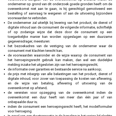
ondernemer op grond van dit onderzoek goede gronden heeft om de
overeenkomst niet aan te gaan, is hij gerechtigd gemotiveerd een
bestelling of aanvraag te weigeren of aan de uitvoering bijzondere
voorwaarden te verbinden.
De ondernemer zal uiterlijk bij levering van het product, de dienst of
digitale inhoud aan de consument de volgende informatie, schriftelijk
of op zodanige wijze dat deze door de consument op een
toegankelijke manier kan worden opgeslagen op een duurzame
gegevensdrager, meesturen:
het bezoekadres van de vestiging van de ondernemer waar de
consument met klachten terecht kan;
de voorwaarden waaronder en de wijze waarop de consument van
het herroepingsrecht gebruik kan maken, dan wel een duidelijke
melding inzake het uitgesloten zijn van het herroepingsrecht;
de informatie over garanties en bestaande service na aankoop;
de prijs met inbegrip van alle belastingen van het product, dienst of
digitale inhoud; voor zover van toepassing de kosten van aflevering;
en de wijze van betaling, aflevering of uitvoering van de
overeenkomst op afstand;
de vereisten voor opzegging van de overeenkomst indien de
overeenkomst een duur heeft van meer dan één jaar of van
onbepaalde duur is;
indien de consument een herroepingsrecht heeft, het modelformulier
voor herroeping.
In geval van een duurtransactie is de bepaling in het vorige lid slechts