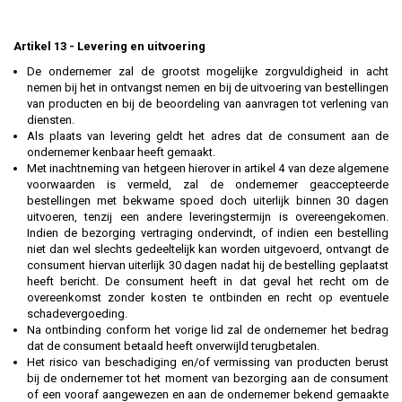
Artikel 13 - Levering en uitvoering
De ondernemer zal de grootst mogelijke zorgvuldigheid in acht
nemen bij het in ontvangst nemen en bij de uitvoering van bestellingen
van producten en bij de beoordeling van aanvragen tot verlening van
diensten.
Als plaats van levering geldt het adres dat de consument aan de
ondernemer kenbaar heeft gemaakt.
Met inachtneming van hetgeen hierover in artikel 4 van deze algemene
voorwaarden is vermeld, zal de ondernemer geaccepteerde
bestellingen met bekwame spoed doch uiterlijk binnen 30 dagen
uitvoeren, tenzij een andere leveringstermijn is overeengekomen.
Indien de bezorging vertraging ondervindt, of indien een bestelling
niet dan wel slechts gedeeltelijk kan worden uitgevoerd, ontvangt de
consument hiervan uiterlijk 30 dagen nadat hij de bestelling geplaatst
heeft bericht. De consument heeft in dat geval het recht om de
overeenkomst zonder kosten te ontbinden en recht op eventuele
schadevergoeding.
Na ontbinding conform het vorige lid zal de ondernemer het bedrag
dat de consument betaald heeft onverwijld terugbetalen.
Het risico van beschadiging en/of vermissing van producten berust
bij de ondernemer tot het moment van bezorging aan de consument
of een vooraf aangewezen en aan de ondernemer bekend gemaakte