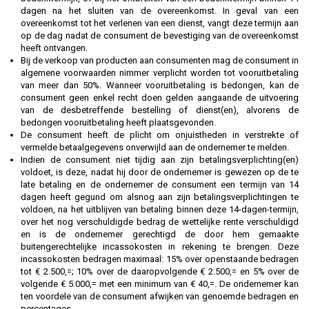
dagen na het sluiten van de overeenkomst. In geval van een
overeenkomst tot het verlenen van een dienst, vangt deze termijn aan
op de dag nadat de consument de bevestiging van de overeenkomst
heeft ontvangen.
Bij de verkoop van producten aan consumenten mag de consument in
algemene voorwaarden nimmer verplicht worden tot vooruitbetaling
van meer dan 50%. Wanneer vooruitbetaling is bedongen, kan de
consument geen enkel recht doen gelden aangaande de uitvoering
van de desbetreffende bestelling of dienst(en), alvorens de
bedongen vooruitbetaling heeft plaatsgevonden.
De consument heeft de plicht om onjuistheden in verstrekte of
vermelde betaalgegevens onverwijld aan de ondernemer te melden.
Indien de consument niet tijdig aan zijn betalingsverplichting(en)
voldoet, is deze, nadat hij door de ondernemer is gewezen op de te
late betaling en de ondernemer de consument een termijn van 14
dagen heeft gegund om alsnog aan zijn betalingsverplichtingen te
voldoen, na het uitblijven van betaling binnen deze 14-dagen-termijn,
over het nog verschuldigde bedrag de wettelijke rente verschuldigd
en is de ondernemer gerechtigd de door hem gemaakte
buitengerechtelijke incassokosten in rekening te brengen. Deze
incassokosten bedragen maximaal: 15% over openstaande bedragen
tot € 2.500,=; 10% over de daaropvolgende € 2.500,= en 5% over de
volgende € 5.000,= met een minimum van € 40,=. De ondernemer kan
ten voordele van de consument afwijken van genoemde bedragen en
percentages.