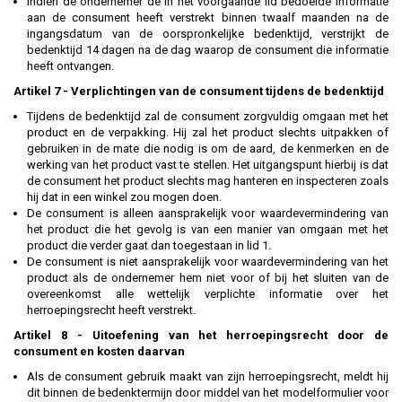
Indien de ondernemer de in het voorgaande lid bedoelde informatie
aan de consument heeft verstrekt binnen twaalf maanden na de
ingangsdatum van de oorspronkelijke bedenktijd, verstrijkt de
bedenktijd 14 dagen na de dag waarop de consument die informatie
heeft ontvangen.
Artikel 7 - Verplichtingen van de consument tijdens de bedenktijd
Tijdens de bedenktijd zal de consument zorgvuldig omgaan met het
product en de verpakking. Hij zal het product slechts uitpakken of
gebruiken in de mate die nodig is om de aard, de kenmerken en de
werking van het product vast te stellen. Het uitgangspunt hierbij is dat
de consument het product slechts mag hanteren en inspecteren zoals
hij dat in een winkel zou mogen doen.
De consument is alleen aansprakelijk voor waardevermindering van
het product die het gevolg is van een manier van omgaan met het
product die verder gaat dan toegestaan in lid 1.
De consument is niet aansprakelijk voor waardevermindering van het
product als de ondernemer hem niet voor of bij het sluiten van de
overeenkomst alle wettelijk verplichte informatie over het
herroepingsrecht heeft verstrekt.
Artikel 8 - Uitoefening van het herroepingsrecht door de
consument en kosten daarvan
Als de consument gebruik maakt van zijn herroepingsrecht, meldt hij
dit binnen de bedenktermijn door middel van het modelformulier voor