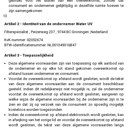
gebruikt voor het sluiten van een overeenkomst, zonder dat
consument en ondernemer gelijktijdig in dezelfde ruimte hoeven te
zijn samengekomen.
.
Artikel 2 - Identiteit van de ondernemer
Water UV
Filterspecialist , Peizerweg 237 , 9744 BC Groningen ,Nederland
KvK-nummer: 02052674
BTW-identificatienummer: NL001349316B47
Artikel 3 - Toepasselijkheid
Deze algemene voorwaarden zijn van toepassing op elk aanbod van
de ondernemer en op elke tot stand gekomen overeenkomst op
afstand tussen ondernemer en consument.
Voordat de overeenkomst op afstand wordt gesloten, wordt de tekst
van deze algemene voorwaarden aan de consument beschikbaar
gesteld. Indien dit redelijkerwijs niet mogelijk is, zal de ondernemer
voordat de overeenkomst op afstand wordt gesloten, aangeven op
welke wijze de algemene voorwaarden bij de ondernemer zijn in te
zien en dat zij op verzoek van de consument zo spoedig mogelijk
kosteloos worden toegezonden.
Indien de overeenkomst op afstand elektronisch wordt gesloten, kan
in afwijking van het vorige lid en voordat de overeenkomst op afstand
wordt gesloten, de tekst van deze algemene voorwaarden langs