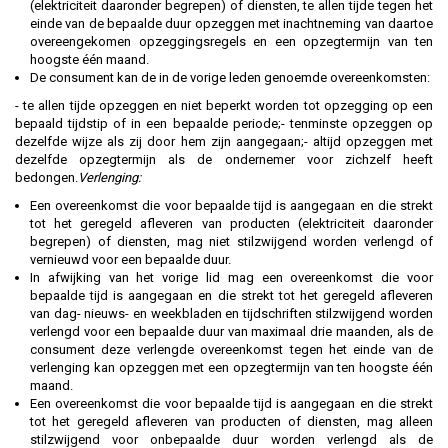
(elektriciteit daaronder begrepen) of diensten, te allen tijde tegen het
einde van de bepaalde duur opzeggen met inachtneming van daartoe
overeengekomen opzeggingsregels en een opzegtermijn van ten
hoogste één maand.
De consument kan de in de vorige leden genoemde overeenkomsten:
- te allen tijde opzeggen en niet beperkt worden tot opzegging op een
bepaald tijdstip of in een bepaalde periode;- tenminste opzeggen op
dezelfde wijze als zij door hem zijn aangegaan;- altijd opzeggen met
dezelfde opzegtermijn als de ondernemer voor zichzelf heeft
bedongen.
Verlenging:
Een overeenkomst die voor bepaalde tijd is aangegaan en die strekt
tot het geregeld afleveren van producten (elektriciteit daaronder
begrepen) of diensten, mag niet stilzwijgend worden verlengd of
vernieuwd voor een bepaalde duur.
In afwijking van het vorige lid mag een overeenkomst die voor
bepaalde tijd is aangegaan en die strekt tot het geregeld afleveren
van dag- nieuws- en weekbladen en tijdschriften stilzwijgend worden
verlengd voor een bepaalde duur van maximaal drie maanden, als de
consument deze verlengde overeenkomst tegen het einde van de
verlenging kan opzeggen met een opzegtermijn van ten hoogste één
maand.
Een overeenkomst die voor bepaalde tijd is aangegaan en die strekt
tot het geregeld afleveren van producten of diensten, mag alleen
stilzwijgend voor onbepaalde duur worden verlengd als de