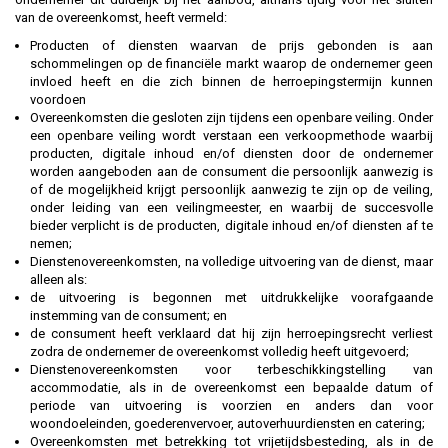
van de overeenkomst, heeft vermeld:
Producten of diensten waarvan de prijs gebonden is aan
schommelingen op de financiële markt waarop de ondernemer geen
invloed heeft en die zich binnen de herroepingstermijn kunnen
voordoen
Overeenkomsten die gesloten zijn tijdens een openbare veiling. Onder
een openbare veiling wordt verstaan een verkoopmethode waarbij
producten, digitale inhoud en/of diensten door de ondernemer
worden aangeboden aan de consument die persoonlijk aanwezig is
of de mogelijkheid krijgt persoonlijk aanwezig te zijn op de veiling,
onder leiding van een veilingmeester, en waarbij de succesvolle
bieder verplicht is de producten, digitale inhoud en/of diensten af te
nemen;
Dienstenovereenkomsten, na volledige uitvoering van de dienst, maar
alleen als:
de uitvoering is begonnen met uitdrukkelijke voorafgaande
instemming van de consument; en
de consument heeft verklaard dat hij zijn herroepingsrecht verliest
zodra de ondernemer de overeenkomst volledig heeft uitgevoerd;
Dienstenovereenkomsten voor terbeschikkingstelling van
accommodatie, als in de overeenkomst een bepaalde datum of
periode van uitvoering is voorzien en anders dan voor
woondoeleinden, goederenvervoer, autoverhuurdiensten en catering;
Overeenkomsten met betrekking tot vrijetijdsbesteding, als in de