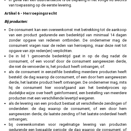
van toepassing op de eerste levering.
Artikel 6
-
Herroepingsrecht
Bij producten:
De consument kan een overeenkomst met betrekking tot de aankoop
van een product gedurende een bedenktijd van minimaal 14 dagen
zonder opgave van redenen ontbinden. De ondernemer mag de
consument vragen naar de reden van herroeping, maar deze niet tot
opgave van zijn reden(en) verplichten.
De in lid 1 genoemde bedenktijd gaat in op de dag nadat de
consument, of een vooraf door de consument aangewezen derde,
die niet de vervoerder is, het product heeft ontvangen, of:
als de consument in eenzelfde bestelling meerdere producten heeft
besteld: de dag waarop de consument, of een door hem aangewezen
derde, het laatste product heeft ontvangen. De ondernemer mag, mits
hij de consument hier voorafgaand aan het bestelproces op
duidelijke wijze over heeft geïnformeerd, een bestelling van meerdere
producten met een verschillende levertijd weigeren.
als de levering van een product bestaat uit verschillende zendingen of
onderdelen: de dag waarop de consument, of een door hem
aangewezen derde, de laatste zending of het laatste onderdeel heeft
ontvangen;
bij overeenkomsten voor regelmatige levering van producten
gedurende een bepaalde periode: de dag waarop de consument, of