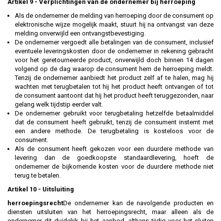
Artikel 9
-
Verplichtingen van de ondernemer bij herroeping
Als de ondernemer de melding van herroeping door de consument op
elektronische wijze mogelijk maakt, stuurt hij na ontvangst van deze
melding onverwijld een ontvangstbevestiging.
De ondernemer vergoedt alle betalingen van de consument, inclusief
eventuele leveringskosten door de ondernemer in rekening gebracht
voor het geretourneerde product, onverwijld doch binnen 14 dagen
volgend op de dag waarop de consument hem de herroeping meldt.
Tenzij de ondernemer aanbiedt het product zelf af te halen, mag hij
wachten met terugbetalen tot hij het product heeft ontvangen of tot
de consument aantoont dat hij het product heeft teruggezonden, naar
gelang welk tijdstip eerder valt.
De ondernemer gebruikt voor terugbetaling hetzelfde betaalmiddel
dat de consument heeft gebruikt, tenzij de consument instemt met
een andere methode. De terugbetaling is kosteloos voor de
consument.
Als de consument heeft gekozen voor een duurdere methode van
levering dan de goedkoopste standaardlevering, hoeft de
ondernemer de bijkomende kosten voor de duurdere methode niet
terug te betalen.
Artikel 10 - Uitsluiting
herroepingsrecht
De ondernemer kan de navolgende producten en
diensten uitsluiten van het herroepingsrecht, maar alleen als de
ondernemer dit duidelijk bij het aanbod, althans tijdig voor het sluiten