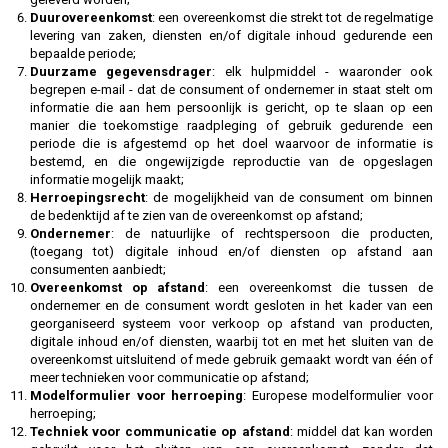
Duurovereenkomst
: een overeenkomst die strekt tot de regelmatige
levering van zaken, diensten en/of digitale inhoud gedurende een
bepaalde periode;
Duurzame gegevensdrager
: elk hulpmiddel - waaronder ook
begrepen e-mail - dat de consument of ondernemer in staat stelt om
informatie die aan hem persoonlijk is gericht, op te slaan op een
manier die toekomstige raadpleging of gebruik gedurende een
periode die is afgestemd op het doel waarvoor de informatie is
bestemd, en die ongewijzigde reproductie van de opgeslagen
informatie mogelijk maakt;
Herroepingsrecht
: de mogelijkheid van de consument om binnen
de bedenktijd af te zien van de overeenkomst op afstand;
Ondernemer
: de natuurlijke of rechtspersoon die producten,
(toegang tot) digitale inhoud en/of diensten op afstand aan
consumenten aanbiedt;
Overeenkomst op afstand
: een overeenkomst die tussen de
ondernemer en de consument wordt gesloten in het kader van een
georganiseerd systeem voor verkoop op afstand van producten,
digitale inhoud en/of diensten, waarbij tot en met het sluiten van de
overeenkomst uitsluitend of mede gebruik gemaakt wordt van één of
meer technieken voor communicatie op afstand;
Modelformulier voor herroeping
: Europese modelformulier voor
herroeping;
Techniek voor communicatie op afstand
: middel dat kan worden