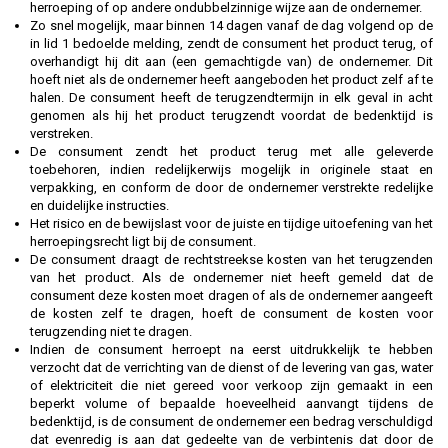
herroeping of op andere ondubbelzinnige wijze aan de ondernemer.
Zo snel mogelijk, maar binnen 14 dagen vanaf de dag volgend op de
in lid 1 bedoelde melding, zendt de consument het product terug, of
overhandigt hij dit aan (een gemachtigde van) de ondernemer. Dit
hoeft niet als de ondernemer heeft aangeboden het product zelf af te
halen. De consument heeft de terugzendtermijn in elk geval in acht
genomen als hij het product terugzendt voordat de bedenktijd is
verstreken.
De consument zendt het product terug met alle geleverde
toebehoren, indien redelijkerwijs mogelijk in originele staat en
verpakking, en conform de door de ondernemer verstrekte redelijke
en duidelijke instructies.
Het risico en de bewijslast voor de juiste en tijdige uitoefening van het
herroepingsrecht ligt bij de consument.
De consument draagt de rechtstreekse kosten van het terugzenden
van het product. Als de ondernemer niet heeft gemeld dat de
consument deze kosten moet dragen of als de ondernemer aangeeft
de kosten zelf te dragen, hoeft de consument de kosten voor
terugzending niet te dragen.
Indien de consument herroept na eerst uitdrukkelijk te hebben
verzocht dat de verrichting van de dienst of de levering van gas, water
of elektriciteit die niet gereed voor verkoop zijn gemaakt in een
beperkt volume of bepaalde hoeveelheid aanvangt tijdens de
bedenktijd, is de consument de ondernemer een bedrag verschuldigd
dat evenredig is aan dat gedeelte van de verbintenis dat door de