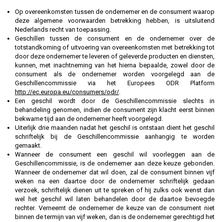
Op overeenkomsten tussen de ondernemer en de consument waarop
deze algemene voorwaarden betrekking hebben, is uitsluitend
Nederlands recht van toepassing.
Geschillen tussen de consument en de ondernemer over de
totstandkoming of uitvoering van overeenkomsten met betrekking tot
door deze ondernemer te leveren of geleverde producten en diensten,
kunnen, met inachtneming van het hierna bepaalde, zowel door de
consument als de ondernemer worden voorgelegd aan de
Geschillencommissie via het Europees ODR Platform
http://ec.europa.eu/consumers/odr/
.
Een geschil wordt door de Geschillencommissie slechts in
behandeling genomen, indien de consument zijn klacht eerst binnen
bekwame tijd aan de ondernemer heeft voorgelegd.
Uiterlijk drie maanden nadat het geschil is ontstaan dient het geschil
schriftelijk bij de Geschillencommissie aanhangig te worden
gemaakt.
Wanneer de consument een geschil wil voorleggen aan de
Geschillencommissie, is de ondernemer aan deze keuze gebonden.
Wanneer de ondernemer dat wil doen, zal de consument binnen vijf
weken na een daartoe door de ondernemer schriftelijk gedaan
verzoek, schriftelijk dienen uit te spreken of hij zulks ook wenst dan
wel het geschil wil laten behandelen door de daartoe bevoegde
rechter. Verneemt de ondernemer de keuze van de consument niet
binnen de termijn van vijf weken, dan is de ondernemer gerechtigd het