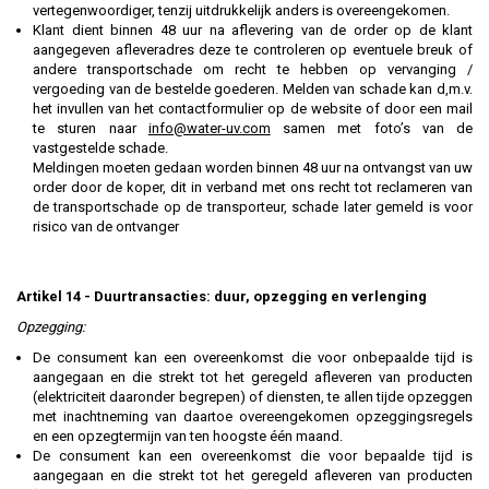
vertegenwoordiger, tenzij uitdrukkelijk anders is overeengekomen.
Klant dient binnen 48 uur na aflevering van de order op de klant
aangegeven afleveradres deze te controleren op eventuele breuk of
andere transportschade om recht te hebben op vervanging /
vergoeding van de bestelde goederen. Melden van schade kan d,m.v.
het invullen van het contactformulier op de website of door een mail
te sturen naar
info@water-uv.com
samen met foto’s van de
vastgestelde schade.
Meldingen moeten gedaan worden binnen 48 uur na ontvangst van uw
order door de koper, dit in verband met ons recht tot reclameren van
de transportschade op de transporteur, schade later gemeld is voor
risico van de ontvanger
Artikel 14 - Duurtransacties: duur, opzegging en verlenging
Opzegging:
De consument kan een overeenkomst die voor onbepaalde tijd is
aangegaan en die strekt tot het geregeld afleveren van producten
(elektriciteit daaronder begrepen) of diensten, te allen tijde opzeggen
met inachtneming van daartoe overeengekomen opzeggingsregels
en een opzegtermijn van ten hoogste één maand.
De consument kan een overeenkomst die voor bepaalde tijd is
aangegaan en die strekt tot het geregeld afleveren van producten