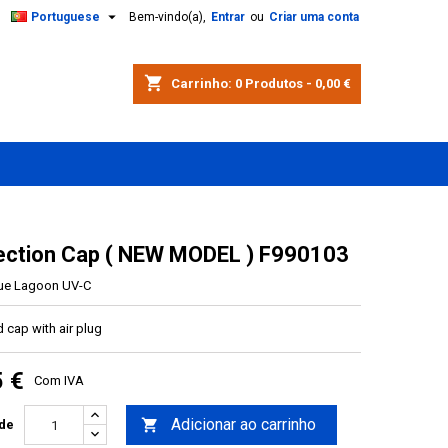

Portuguese
Bem-vindo(a),
Entrar
ou
Criar uma conta
shopping_cart
Carrinho:
0
Produtos - 0,00 €
ction Cap ( NEW MODEL ) F990103
ue Lagoon UV-C
 cap with air plug
5 €
Com IVA
Adicionar ao carrinho

de