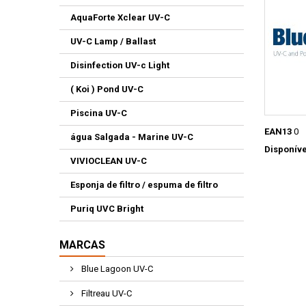
AquaForte Xclear UV-C
UV-C Lamp / Ballast
Disinfection UV-c Light
( Koi ) Pond UV-C
Piscina UV-C
EAN13
0
água Salgada - Marine UV-C
Disponíve
VIVIOCLEAN UV-C
Esponja de filtro / espuma de filtro
Puriq UVC Bright
MARCAS
Blue Lagoon UV-C
Filtreau UV-C