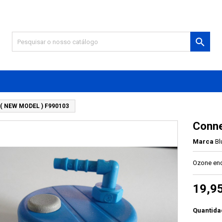

 ( NEW MODEL ) F990103
Conne
Marca
Bl
Ozone end
19,9
Quantida