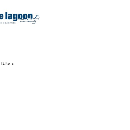
l
2 Itens