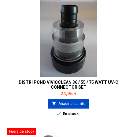
DISTRI POND VIVIOCLEAN 36 / 55 / 75 WATT UV-C
CONNECTOR SET
Precio
24,95 €

Añadir al carrito

En stock
Fuera de stock