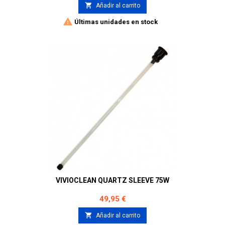

Añadir al carrito

Últimas unidades en stock
VIVIOCLEAN QUARTZ SLEEVE 75W
Precio
49,95 €

Añadir al carrito