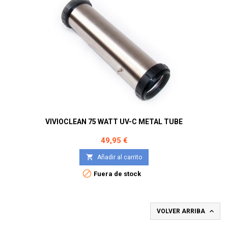
VIVIOCLEAN 75 WATT UV-C METAL TUBE
Precio
49,95 €

Añadir al carrito

Fuera de stock

VOLVER ARRIBA