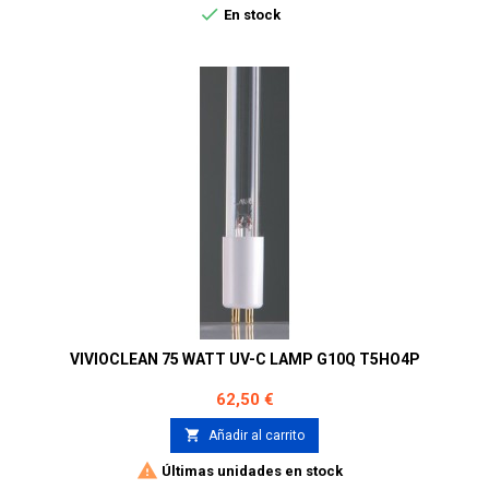

En stock
VIVIOCLEAN 75 WATT UV-C LAMP G10Q T5HO4P
Precio
62,50 €

Añadir al carrito

Últimas unidades en stock