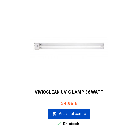
VIVIOCLEAN UV-C LAMP 36 WATT
Precio
24,95 €

Añadir al carrito

En stock