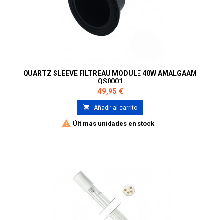
QUARTZ SLEEVE FILTREAU MODULE 40W AMALGAAM
QS0001
Precio
49,95 €

Añadir al carrito

Últimas unidades en stock