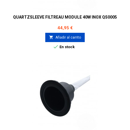
QUARTZSLEEVE FILTREAU MODULE 40W INOX QS0005
Precio
44,95 €

Añadir al carrito

En stock