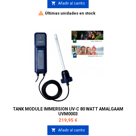

Añadir al carrito

Últimas unidades en stock
TANK MODULE IMMERSION UV-C 80 WATT AMALGAAM
UVM0003
Precio
219,95 €

Añadir al carrito