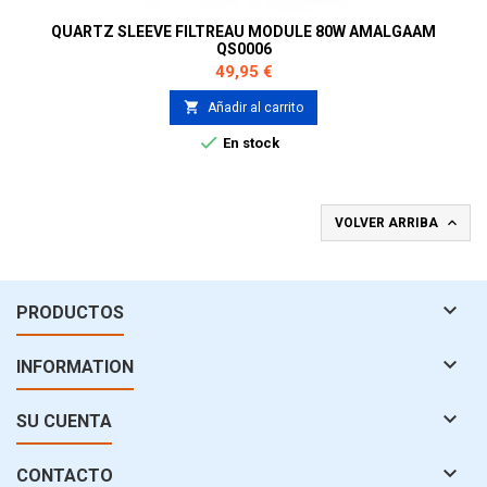
QUARTZ SLEEVE FILTREAU MODULE 80W AMALGAAM
QS0006
Precio
49,95 €

Añadir al carrito

En stock

VOLVER ARRIBA

PRODUCTOS

INFORMATION

SU CUENTA

CONTACTO