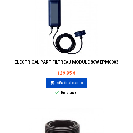
ELECTRICAL PART FILTREAU MODULE 80W EPM0003
Precio
129,95 €

Añadir al carrito

En stock