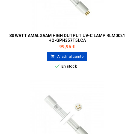
80 WATT AMALGAAM HIGH OUTPUT UV-C LAMP RLM0021
HO-GPH357T5LCA
Precio
99,95 €

Añadir al carrito

En stock