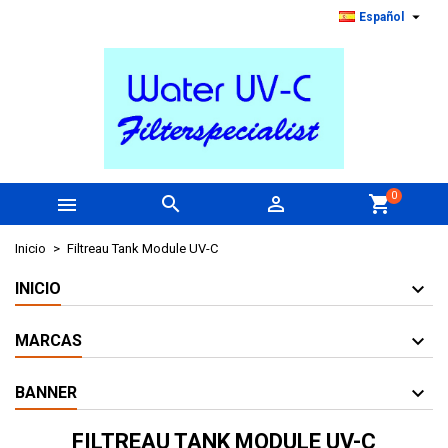

Español
0



shopping_cart
Inicio
Filtreau Tank Module UV-C
INICIO
MARCAS
BANNER
FILTREAU TANK MODULE UV-C