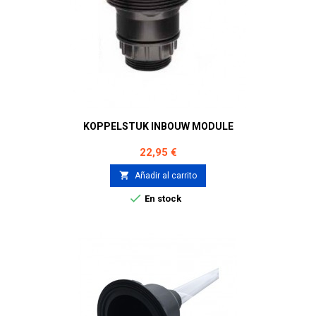
KOPPELSTUK INBOUW MODULE
Precio
22,95 €

Añadir al carrito

En stock