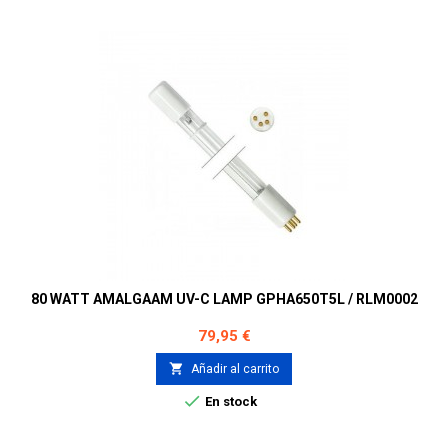
80 WATT AMALGAAM UV-C LAMP GPHA650T5L / RLM0002
Precio
79,95 €

Añadir al carrito

En stock