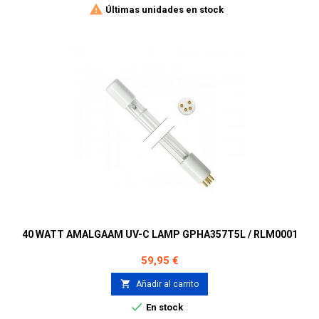

Últimas unidades en stock
40 WATT AMALGAAM UV-C LAMP GPHA357T5L / RLM0001
Precio
59,95 €

Añadir al carrito

En stock