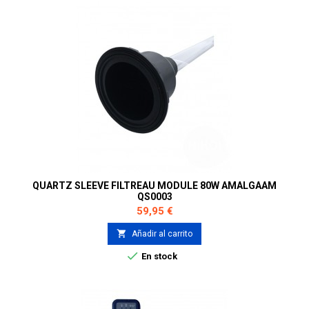
QUARTZ SLEEVE FILTREAU MODULE 80W AMALGAAM
QS0003
Precio
59,95 €

Añadir al carrito

En stock