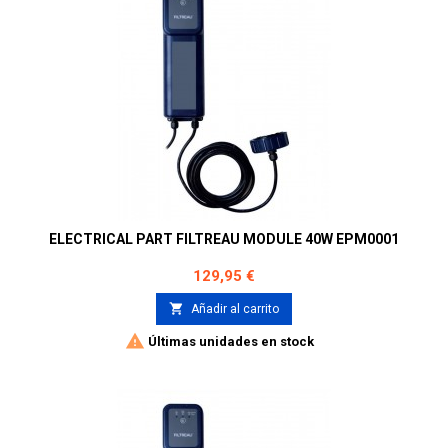
ELECTRICAL PART FILTREAU MODULE 40W EPM0001
Precio
129,95 €

Añadir al carrito

Últimas unidades en stock