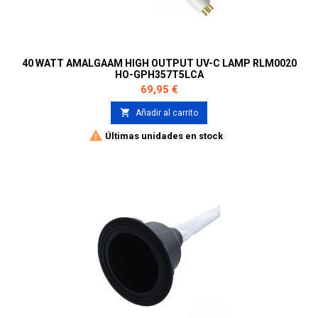
40 WATT AMALGAAM HIGH OUTPUT UV-C LAMP RLM0020
HO-GPH357T5LCA
Precio
69,95 €

Añadir al carrito

Últimas unidades en stock