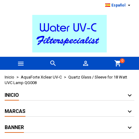

Español
0



shopping_cart
Inicio
AquaForte Xclear UV-C
Quartz Glass / Sleeve for 18 Watt
UVC Lamp QG008
INICIO
MARCAS
BANNER