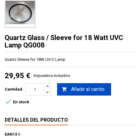
Quartz Glass / Sleeve for 18 Watt UVC
Lamp QG008
Quartz Sleeve for 18W UV-C Lamp
29,95 €
Impuestos incluidos
Añadir al carrito

Cantidad

En stock
DETALLES DEL PRODUCTO
EAN13
0