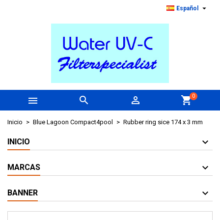

Español
0



shopping_cart
Inicio
Blue Lagoon Compact4pool
Rubber ring sice 174 x 3 mm
INICIO
MARCAS
BANNER