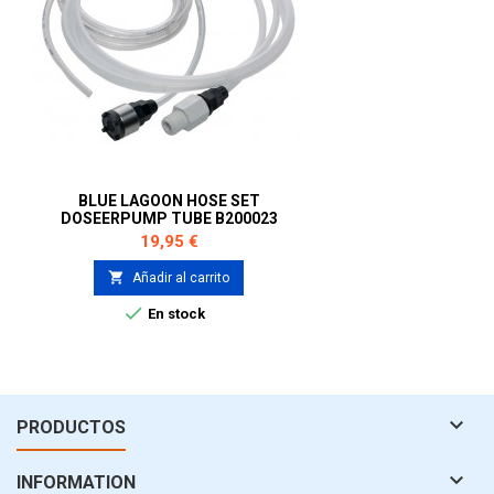
BLUE LAGOON HOSE SET
DOSEERPUMP TUBE B200023
Precio
19,95 €

Añadir al carrito

En stock

PRODUCTOS

INFORMATION