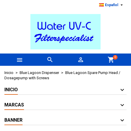

Español
0



shopping_cart
Inicio
Blue Lagoon Dispenser
Blue Lagoon Spare Pump Head /
Dosagepump with Screws
INICIO
MARCAS
BANNER