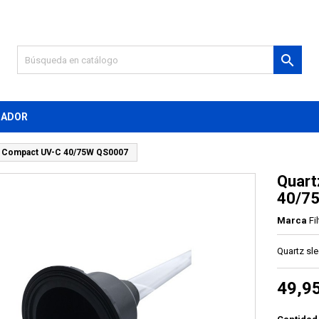

MADOR
au Compact UV-C 40/75W QS0007
Quart
40/7
Marca
Fi
Quartz sl
49,9