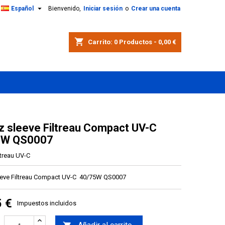

Español
Bienvenido,
Iniciar sesión
o
Crear una cuenta
shopping_cart
Carrito:
0
Productos - 0,00 €
z sleeve Filtreau Compact UV-C
5W QS0007
ltreau UV-C
eeve Filtreau Compact UV-C 40/75W QS0007
5 €
Impuestos incluidos