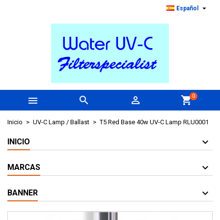

Español
0



shopping_cart
Inicio
UV-C Lamp / Ballast
T5 Red Base 40w UV-C Lamp RLU0001
INICIO
MARCAS
BANNER