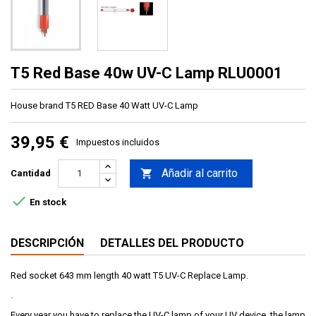
T5 Red Base 40w UV-C Lamp RLU0001
House brand T5 RED Base 40 Watt UV-C Lamp
39,95 €
Impuestos incluidos
Añadir al carrito

Cantidad

En stock
DESCRIPCIÓN
DETALLES DEL PRODUCTO
Red socket 643 mm length 40 watt T5 UV-C Replace Lamp.
.
Every year you have to replace the UV-C lamp of your UV device, the lamp