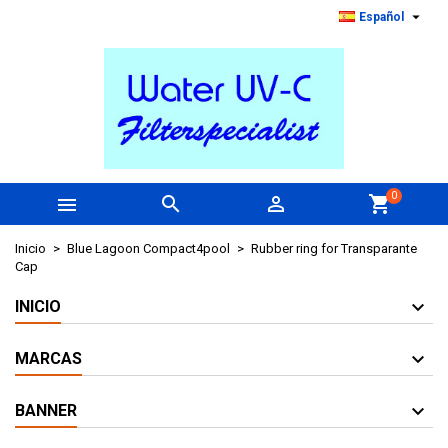

Español
0



shopping_cart
Inicio
Blue Lagoon Compact4pool
Rubber ring for Transparante
Cap
INICIO
MARCAS
BANNER