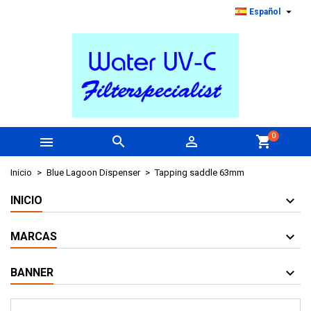

Español
0



shopping_cart
Inicio
Blue Lagoon Dispenser
Tapping saddle 63mm
INICIO
MARCAS
BANNER