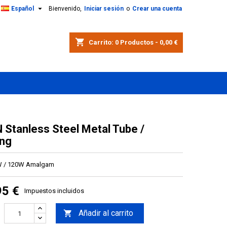

Español
Bienvenido,
Iniciar sesión
o
Crear una cuenta
shopping_cart
Carrito:
0
Productos - 0,00 €
 Stanless Steel Metal Tube /
ng
W / 120W Amalgam
95 €
Impuestos incluidos
Añadir al carrito
