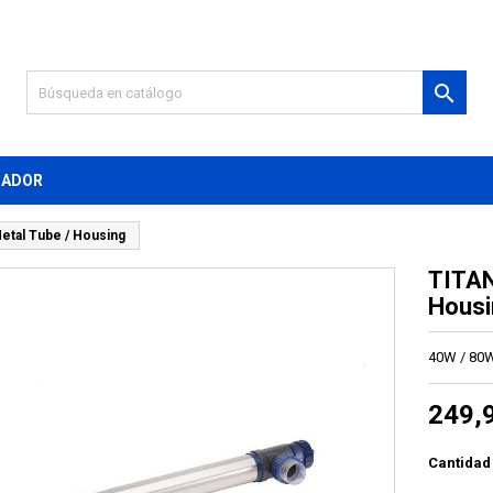

MADOR
etal Tube / Housing
TITAN
Housi
40W / 80
249,
Cantidad