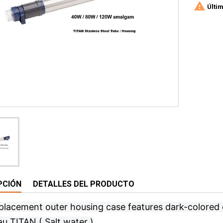

Últim
PCIÓN
DETALLES DEL PRODUCTO
eplacement outer housing case features dark-colored
eau TITAN ( Salt water )