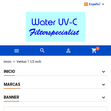

Español
0



shopping_cart
Inicio
Venturi 1 1/2 inch
INICIO
MARCAS
BANNER