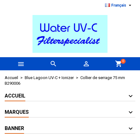

Français
0



shopping_cart
Accueil
Blue Lagoon UV-C + Ionizer
Collier de serrage 75 mm
B290006
ACCUEIL
MARQUES
BANNER