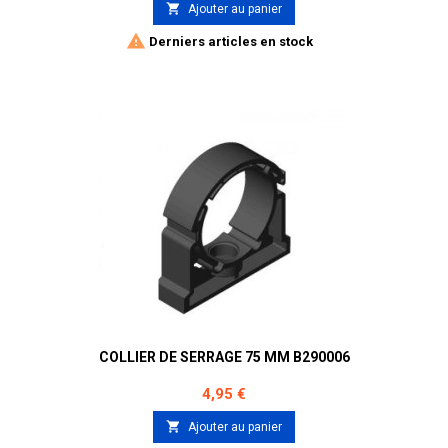

Ajouter au panier

Derniers articles en stock
COLLIER DE SERRAGE 75 MM B290006
Prix
4,95 €

Ajouter au panier