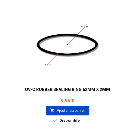
UV-C RUBBER SEALING RING 62MM X 2MM
Prix
9,95 €

Ajouter au panier

Disponible