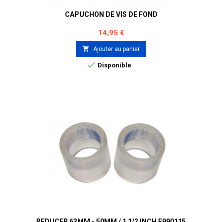
CAPUCHON DE VIS DE FOND
Prix
14,95 €

Ajouter au panier

Disponible
REDUCER 63MM - 50MM / 1 1/2 INCH F990115