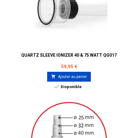
QUARTZ SLEEVE IONIZER 40 & 75 WATT QG017
Prix
59,95 €

Ajouter au panier

Disponible