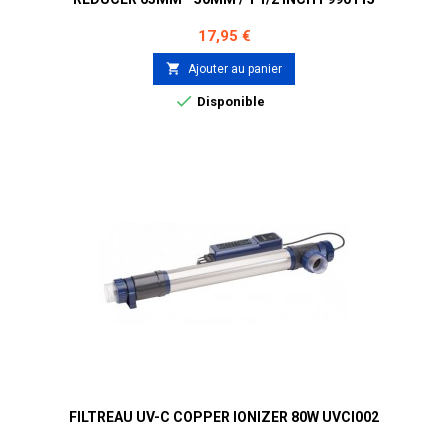
Prix
17,95 €

Ajouter au panier

Disponible
FILTREAU UV-C COPPER IONIZER 80W UVCI002