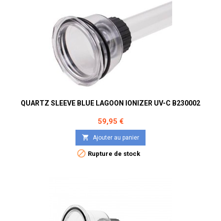
QUARTZ SLEEVE BLUE LAGOON IONIZER UV-C B230002
Prix
59,95 €

Ajouter au panier

Rupture de stock