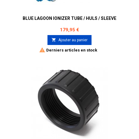
BLUE LAGOON IONIZER TUBE / HULS / SLEEVE
Prix
179,95 €

Ajouter au panier

Derniers articles en stock