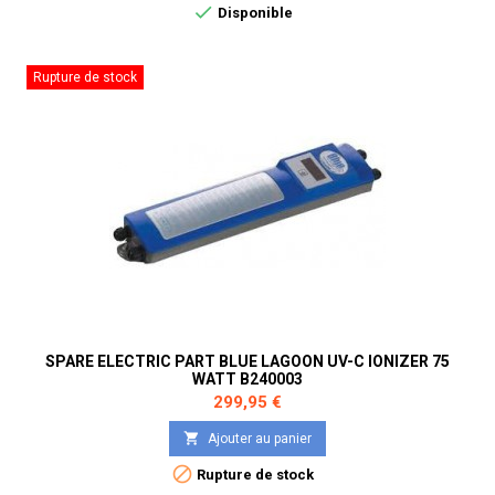

Disponible
Rupture de stock
SPARE ELECTRIC PART BLUE LAGOON UV-C IONIZER 75
WATT B240003
Prix
299,95 €

Ajouter au panier

Rupture de stock