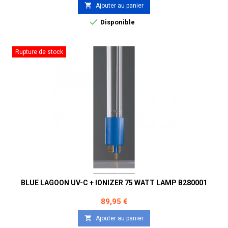

Ajouter au panier

Disponible
Rupture de stock
BLUE LAGOON UV-C + IONIZER 75 WATT LAMP B280001
Prix
89,95 €

Ajouter au panier