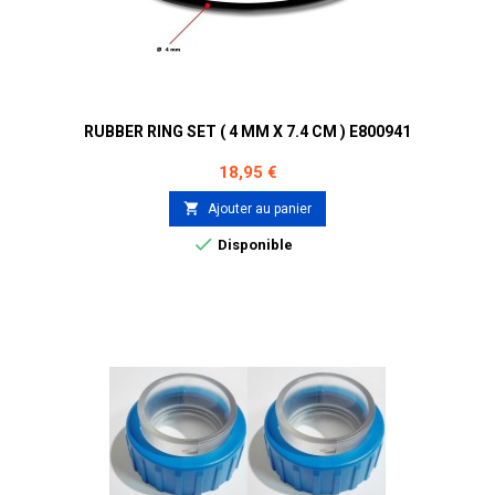
RUBBER RING SET ( 4 MM X 7.4 CM ) E800941
Prix
18,95 €

Ajouter au panier

Disponible