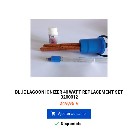
BLUE LAGOON IONIZER 40 WATT REPLACEMENT SET
B200012
Prix
249,95 €

Ajouter au panier

Disponible