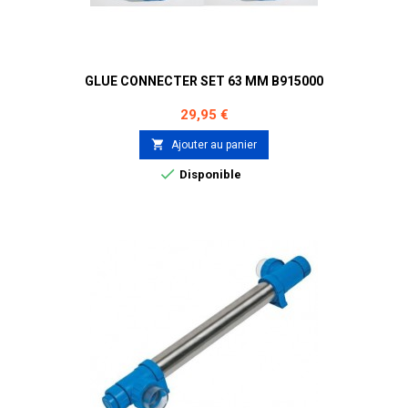
GLUE CONNECTER SET 63 MM B915000
Prix
29,95 €

Ajouter au panier

Disponible