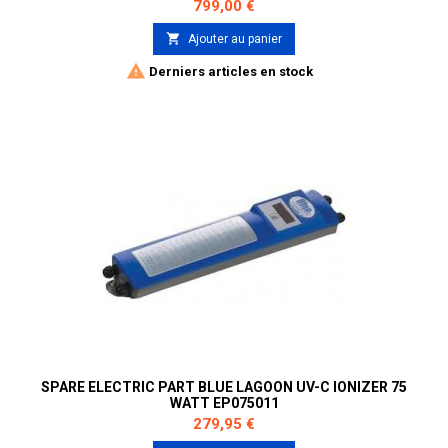
Prix
799,00 €

Ajouter au panier

Derniers articles en stock
SPARE ELECTRIC PART BLUE LAGOON UV-C IONIZER 75
WATT EP075011
Prix
279,95 €