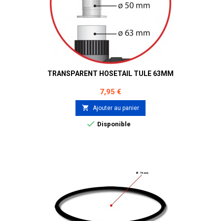
TRANSPARENT HOSETAIL TULE 63MM
Prix
7,95 €

Ajouter au panier

Disponible