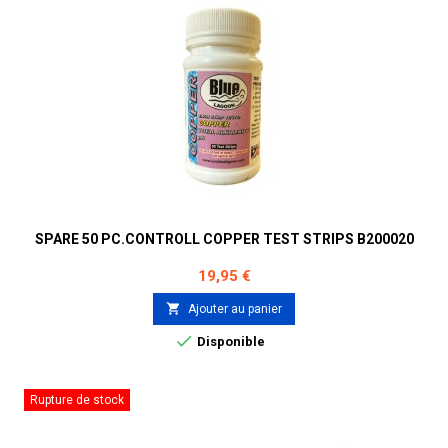
SPARE 50 PC.CONTROLL COPPER TEST STRIPS B200020
Prix
19,95 €

Ajouter au panier

Disponible
Rupture de stock