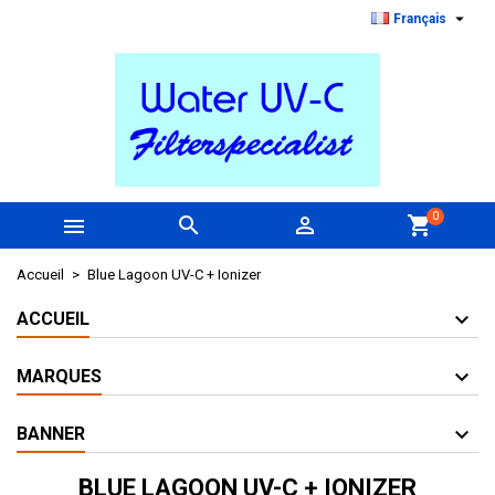

Français
0



shopping_cart
Accueil
Blue Lagoon UV-C + Ionizer
ACCUEIL
MARQUES
BANNER
BLUE LAGOON UV-C + IONIZER