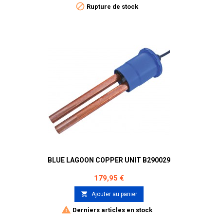

Rupture de stock
BLUE LAGOON COPPER UNIT B290029
Prix
179,95 €

Ajouter au panier

Derniers articles en stock