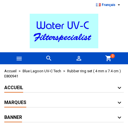

Français
0



shopping_cart
Accueil
Blue Lagoon UV-C Tech
Rubber ring set ( 4 mm x 7.4 cm )
E800941
ACCUEIL
MARQUES
BANNER