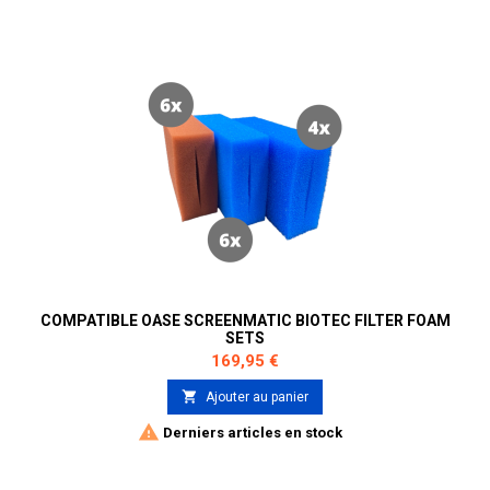
COMPATIBLE OASE SCREENMATIC BIOTEC FILTER FOAM
SETS
Prix
169,95 €

Ajouter au panier

Derniers articles en stock