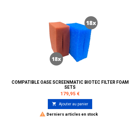
COMPATIBLE OASE SCREENMATIC BIOTEC FILTER FOAM
SETS
Prix
179,95 €

Ajouter au panier

Derniers articles en stock