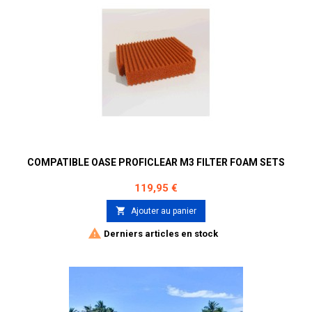
COMPATIBLE OASE PROFICLEAR M3 FILTER FOAM SETS
Prix
119,95 €

Ajouter au panier

Derniers articles en stock