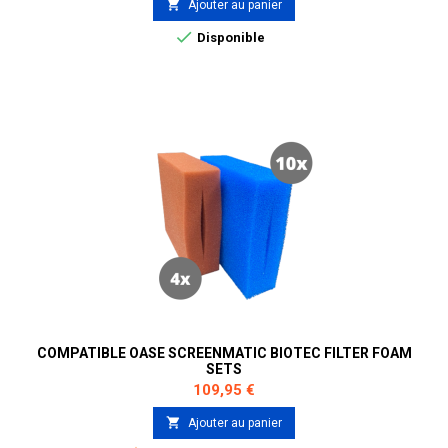

Ajouter au panier

Disponible
COMPATIBLE OASE SCREENMATIC BIOTEC FILTER FOAM
SETS
Prix
109,95 €

Ajouter au panier