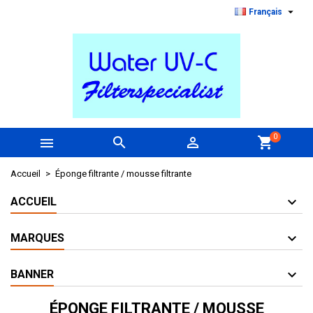

Français
0



shopping_cart
Accueil
Éponge filtrante / mousse filtrante
ACCUEIL
MARQUES
BANNER
ÉPONGE FILTRANTE / MOUSSE