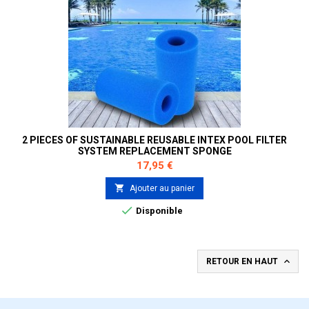
2 PIECES OF SUSTAINABLE REUSABLE INTEX POOL FILTER
SYSTEM REPLACEMENT SPONGE
Prix
17,95 €

Ajouter au panier

Disponible

RETOUR EN HAUT