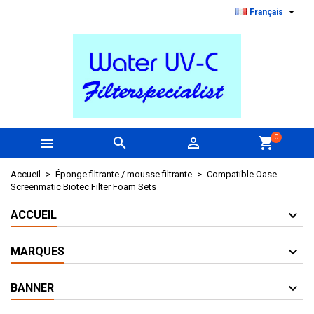

Français
0



shopping_cart
Accueil
Éponge filtrante / mousse filtrante
Compatible Oase
Screenmatic Biotec Filter Foam Sets
ACCUEIL
MARQUES
BANNER