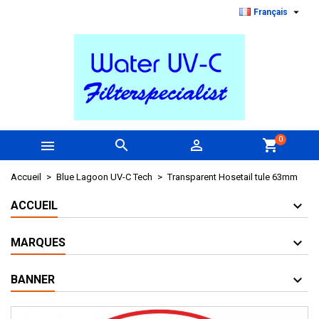

Français
0



shopping_cart
Accueil
Blue Lagoon UV-C Tech
Transparent Hosetail tule 63mm
ACCUEIL
MARQUES
BANNER