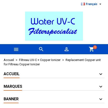

Français
0



shopping_cart
Accueil
Filtreau UV-C + Copper Ionizer
Replacement Copper unit
for Filtreau Copper Ionizer
ACCUEIL
MARQUES
BANNER