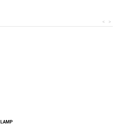
<
>
T LAMP