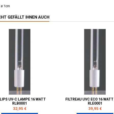
 ø 1cm
ICHT GEFÄLLT IHNEN AUCH
LIPS UV-C LAMPE 16 WATT
FILTREAU UVC ECO 16 WAT
RLB0001
RLE0001
Preis
Preis
32,95 €
39,95 €