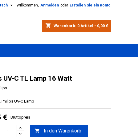

tsch
Willkommen,
Anmelden
oder
Erstellen Sie ein Konto
shopping_cart
Warenkorb:
0
Artikel - 0,00 €
ps UV-C TL Lamp 16 Watt
ilips
L Philips UV-C Lamp
5 €
Bruttopreis
In den Warenkorb
