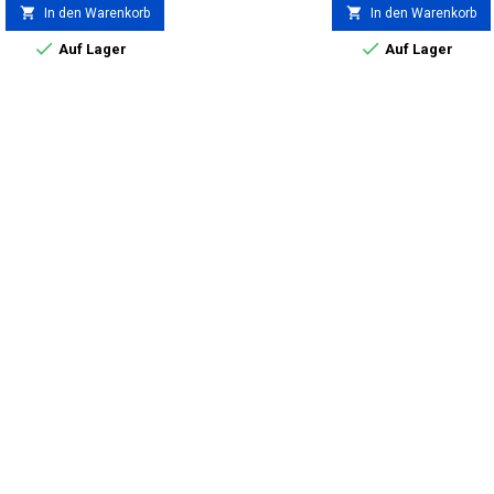


In den Warenkorb
In den Warenkorb


Auf Lager
Auf Lager