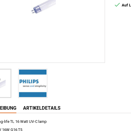

Auf 
EIBUNG
ARTIKELDETAILS
ng-life TL 16 Watt UV-C lamp
UV 16W G16 T5