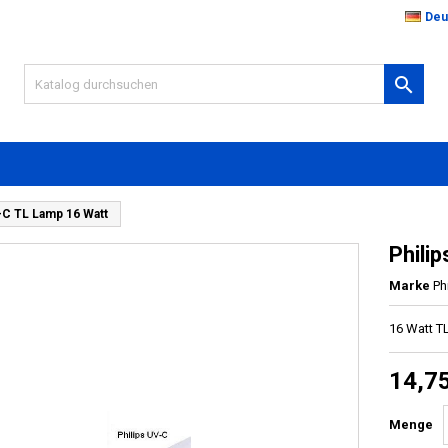
Deu

V-C TL Lamp 16 Watt
Phili
Marke
Ph
16 Watt T
14,7
Menge