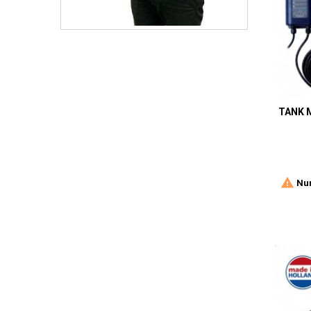
TANK 

Nur