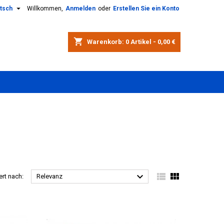

tsch
Willkommen,
Anmelden
oder
Erstellen Sie ein Konto
shopping_cart
Warenkorb:
0
Artikel - 0,00 €



ert nach:
Relevanz