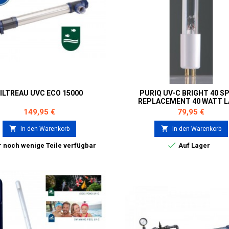
FILTREAU UVC ECO 15000
PURIQ UV-C BRIGHT 40 S
REPLACEMENT 40 WATT 
RLS0001
Preis
Preis
149,95 €
79,95 €


In den Warenkorb
In den Warenkorb

 noch wenige Teile verfügbar
Auf Lager