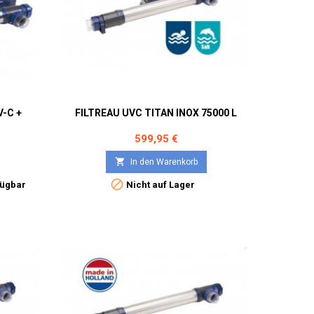
-C +
FILTREAU UVC TITAN INOX 75000 L
Preis
599,95 €

In den Warenkorb

fügbar
Nicht auf Lager