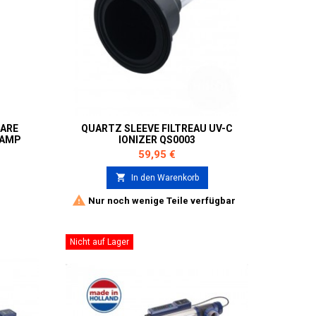
PARE
QUARTZ SLEEVE FILTREAU UV-C
LAMP
IONIZER QS0003
Preis
59,95 €

In den Warenkorb

Nur noch wenige Teile verfügbar
Nicht auf Lager