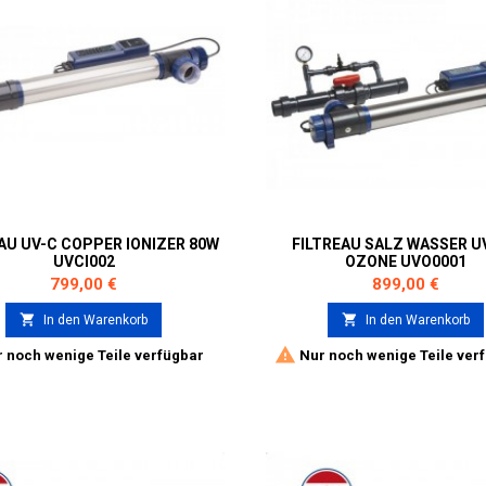
AU UV-C COPPER IONIZER 80W
FILTREAU SALZ WASSER UV
UVCI002
OZONE UVO0001
Preis
Preis
799,00 €
899,00 €


In den Warenkorb
In den Warenkorb

 noch wenige Teile verfügbar
Nur noch wenige Teile ver