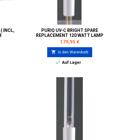
( INCL,
PURIQ UV-C BRIGHT SPARE
8
REPLACEMENT 120 WATT LAMP
RLS0003
Preis
179,95 €

In den Warenkorb

Auf Lager