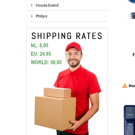
House brand
Philips

Nur