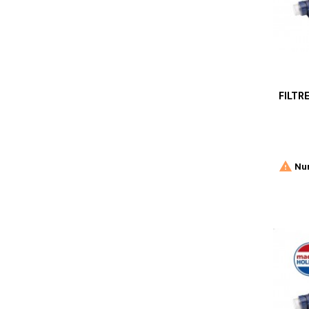
FILTR

Nur