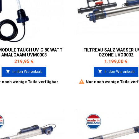
MODULE TAUCH UV-C 80 WATT
FILTREAU SALZ WASSER UV
AMALGAAM UVM0003
OZONE UVO0002
Preis
Preis
219,95 €
1.199,00 €


In den Warenkorb
In den Warenkorb

 noch wenige Teile verfügbar
Nur noch wenige Teile ver