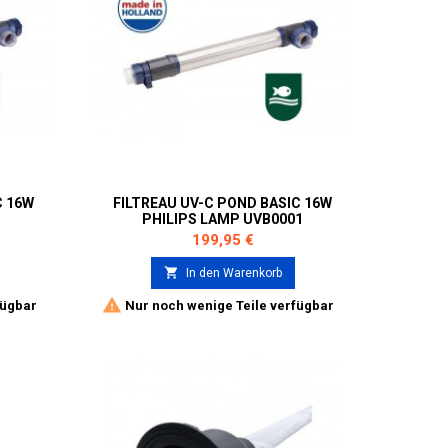
C 16W
FILTREAU UV-C POND BASIC 16W
PHILIPS LAMP UVB0001
Preis
199,95 €

In den Warenkorb

fügbar
Nur noch wenige Teile verfügbar