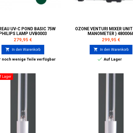
REAU UV-C POND BASIC 75W
OZONE VENTURI MIXER UNIT 
PHILIPS LAMP UVB0003
MANOMETER ) 480006
Preis
Preis
279,95 €
299,95 €


In den Warenkorb
In den Warenkorb

 noch wenige Teile verfügbar
Auf Lager
f Lager