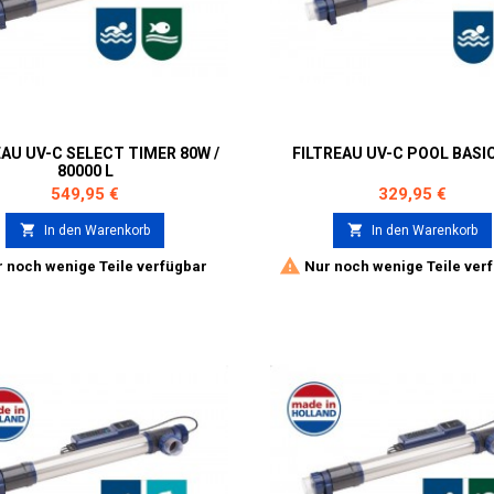
EAU UV-C SELECT TIMER 80W /
FILTREAU UV-C POOL BASI
80000 L
Preis
Preis
549,95 €
329,95 €


In den Warenkorb
In den Warenkorb

 noch wenige Teile verfügbar
Nur noch wenige Teile ver