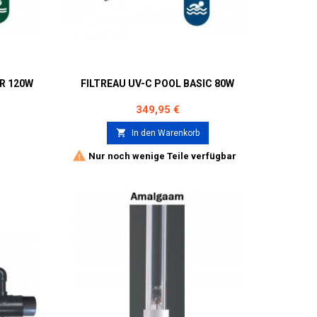
ER 120W
FILTREAU UV-C POOL BASIC 80W
Preis
349,95 €

In den Warenkorb

Nur noch wenige Teile verfügbar