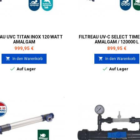
EAU UVC TITAN INOX 120 WATT
FILTREAU UV-C SELECT TIM
AMALGAM
AMALGAM / 120000 L
Preis
Preis
999,95 €
899,95 €


In den Warenkorb
In den Warenkorb


Auf Lager
Auf Lager