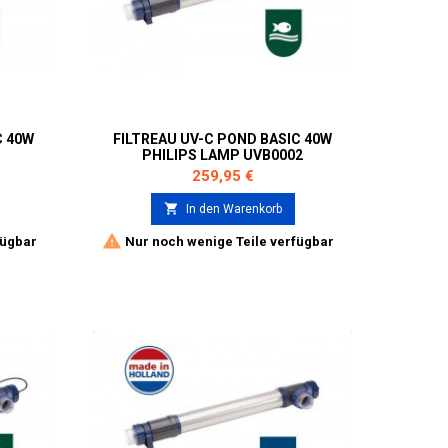
C 40W
FILTREAU UV-C POND BASIC 40W
PHILIPS LAMP UVB0002
Preis
259,95 €

In den Warenkorb

fügbar
Nur noch wenige Teile verfügbar