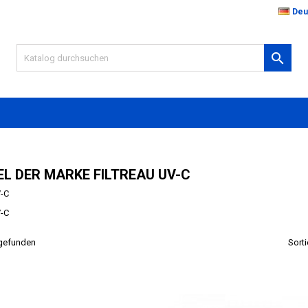
Deu

EL DER MARKE FILTREAU UV-C
V-C
V-C
 gefunden
Sorti