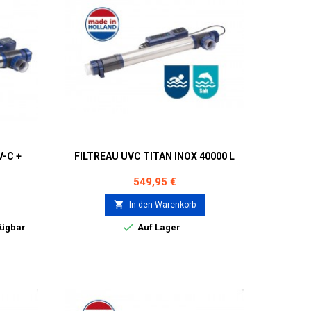
-C +
FILTREAU UVC TITAN INOX 40000 L
Preis
549,95 €

In den Warenkorb

fügbar
Auf Lager