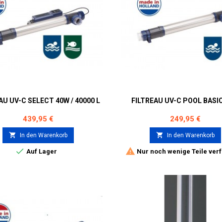
AU UV-C SELECT 40W / 40000 L
FILTREAU UV-C POOL BASI
Preis
Preis
439,95 €
249,95 €


In den Warenkorb
In den Warenkorb


Auf Lager
Nur noch wenige Teile ver