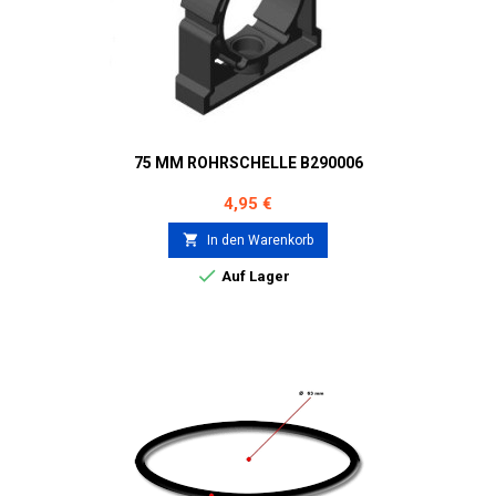
75 MM ROHRSCHELLE B290006
Preis
4,95 €

In den Warenkorb

Auf Lager