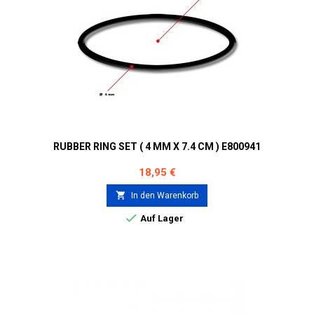
RUBBER RING SET ( 4 MM X 7.4 CM ) E800941
Preis
18,95 €

In den Warenkorb

Auf Lager