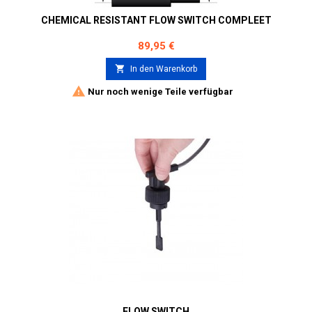
CHEMICAL RESISTANT FLOW SWITCH COMPLEET
Preis
89,95 €

In den Warenkorb

Nur noch wenige Teile verfügbar
FLOW SWITCH