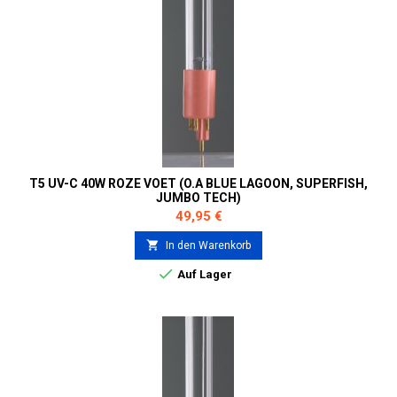
T5 UV-C 40W ROZE VOET (O.A BLUE LAGOON, SUPERFISH,
JUMBO TECH)
Preis
49,95 €

In den Warenkorb

Auf Lager