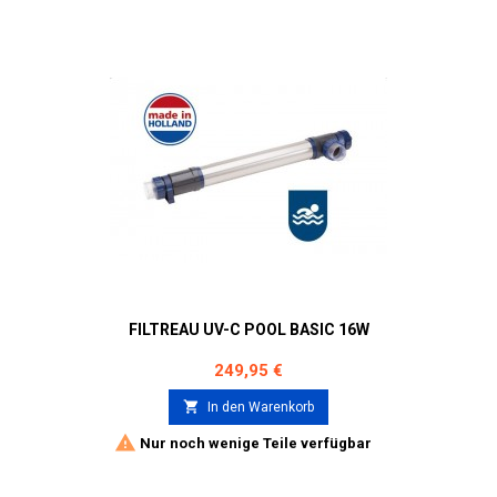
FILTREAU UV-C POOL BASIC 16W
Preis
249,95 €

In den Warenkorb

Nur noch wenige Teile verfügbar