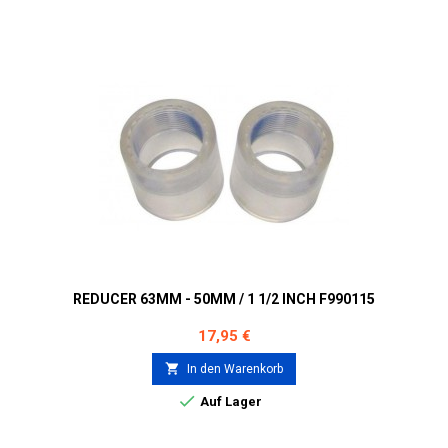
REDUCER 63MM - 50MM / 1 1/2 INCH F990115
Preis
17,95 €

In den Warenkorb

Auf Lager