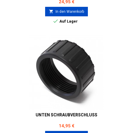
Preis
24,95 €

In den Warenkorb

Auf Lager
UNTEN SCHRAUBVERSCHLUSS
Preis
14,95 €