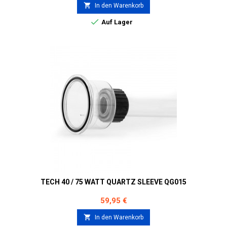

In den Warenkorb

Auf Lager
TECH 40 / 75 WATT QUARTZ SLEEVE QG015
Preis
59,95 €

In den Warenkorb