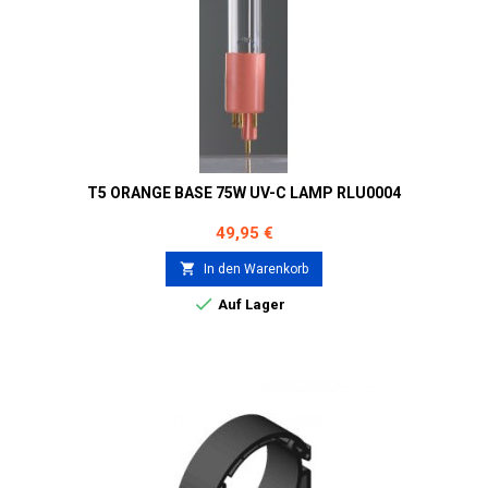
T5 ORANGE BASE 75W UV-C LAMP RLU0004
Preis
49,95 €

In den Warenkorb

Auf Lager