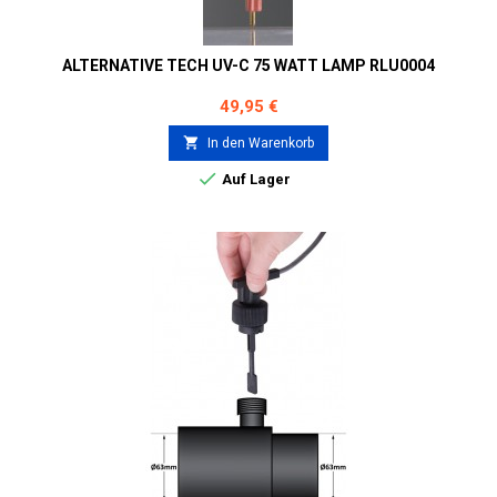
ALTERNATIVE TECH UV-C 75 WATT LAMP RLU0004
Preis
49,95 €

In den Warenkorb

Auf Lager