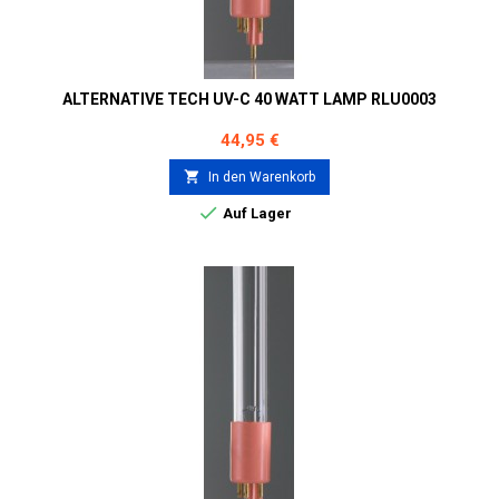
ALTERNATIVE TECH UV-C 40 WATT LAMP RLU0003
Preis
44,95 €

In den Warenkorb

Auf Lager