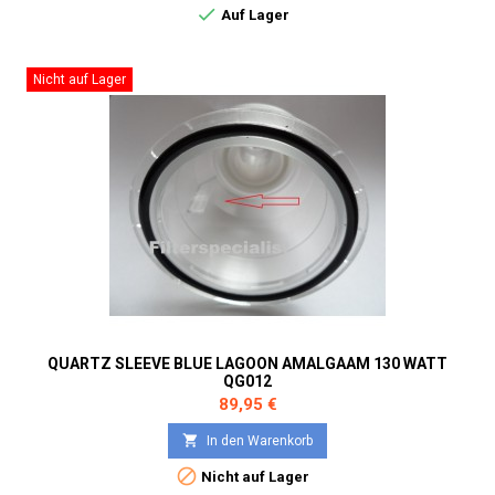

Auf Lager
Nicht auf Lager
QUARTZ SLEEVE BLUE LAGOON AMALGAAM 130 WATT
QG012
Preis
89,95 €

In den Warenkorb

Nicht auf Lager