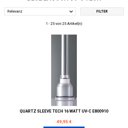

Relevanz
FILTER
1 - 25 von 25 Artikel(n)
QUARTZ SLEEVE TECH 16 WATT UV-C E800910
Preis
49,95 €