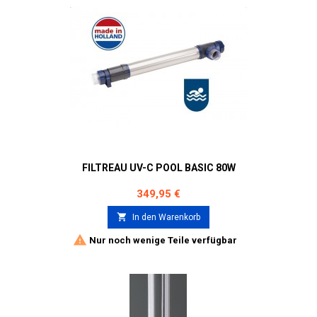
FILTREAU UV-C POOL BASIC 80W
Preis
349,95 €

In den Warenkorb

Nur noch wenige Teile verfügbar