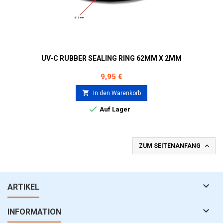
UV-C RUBBER SEALING RING 62MM X 2MM
Preis
9,95 €

In den Warenkorb

Auf Lager

ZUM SEITENANFANG

ARTIKEL

INFORMATION