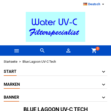

Deutsch
0



shopping_cart
Startseite
Blue Lagoon UV-C Tech
START
MARKEN
BANNER
BLUE LAGOON UV-C TECH