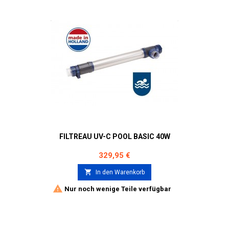
FILTREAU UV-C POOL BASIC 40W
Preis
329,95 €

In den Warenkorb

Nur noch wenige Teile verfügbar