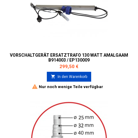
VORSCHALTGERÄT ERSATZTRAFO 130 WATT AMALGAAM
В914003 / EP130009
Preis
299,50 €

In den Warenkorb

Nur noch wenige Teile verfügbar