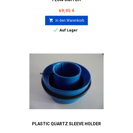
Preis
69,95 €

In den Warenkorb

Auf Lager
PLASTIC QUARTZ SLEEVE HOLDER