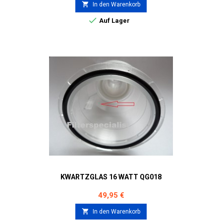

In den Warenkorb

Auf Lager
KWARTZGLAS 16 WATT QG018
Preis
49,95 €

In den Warenkorb