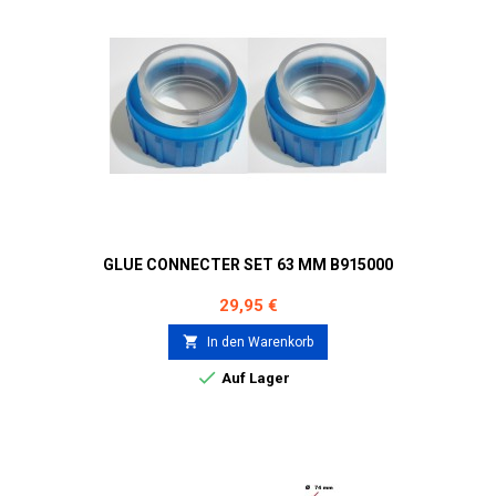
GLUE CONNECTER SET 63 MM B915000
Preis
29,95 €

In den Warenkorb

Auf Lager