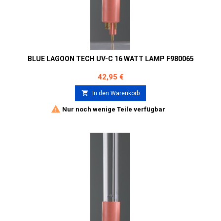
BLUE LAGOON TECH UV-C 16 WATT LAMP F980065
Preis
42,95 €

In den Warenkorb

Nur noch wenige Teile verfügbar