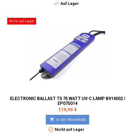

Auf Lager
Nicht auf Lager
ELECTRONIC BALLAST T5 75 WATT UV-C LAMP B914002 /
EP075014
Preis
119,95 €

In den Warenkorb

Nicht auf Lager