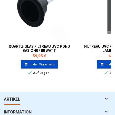
QUARTZ GLAS FILTREAU UVC POND
FILTREAU UVC PO
BASIC 40 / 80 WATT
LAMP 
Preis
Prei
59,95 €
62,


In den Warenkorb
In den


Auf Lager
Auf

ARTIKEL

INFORMATION