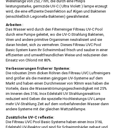
Wellenlänge von 253,7 nm, die durch eine Philips
leistungsstarke, germizide UV-C ( Ultra Violett ) lampe erzeugt
wird, die eine effiziente Desinfektion auf Algen und Bakterien
(einschließlich Legionella-Bakterien) gewährleistet.
Arbeiten :
Das Wasser wird durch den Filterreiniger Filtreau UV-C Pool
durch eine Pumpe geleitet, wo die UV-C-Strahlung Bakterien,
Viren und andere primitive Organismen neutralisiert und sie
daran hindert, sich zu vermehren. Dieses Filtreau UVC Pool
Basic System kann Ihr Schwimmbad frisch und sauber in einer
effizienten und umweltfreundlichen Weise und reduzieren den
Einsatz von Chlorid mit 80%.
Verbesserungen früherer Systeme:
Die robusten 2mm dicken Röhren des Filtreau UVC Luftreinigers
sind größer als die meisten gängigen UV-Systeme auf dem
Markt und haben einen Durchmesser von 90mm was haben die
Vorteile, dass die Wasserströmungsgeschwindigkeit mit 25%
im Inneren des 316L Inox Edelstahl UV Strahlungsreaktors
reduziert wird Geben die spezielle Hochleistungs-UV-Lampe
mehr UV-Strahlung Zeit auf dem vorbeifahrenden Wasser dann
andere Systeme mit der gleichen Wattzahllampe.
Zusätzliche UV-C reflextie:
Die Filtreau UVC Pool Basic Systeme haben einen Inox 316L
Edelstahl UV-Reaktor und sind für Schwimmbäder gebaut und