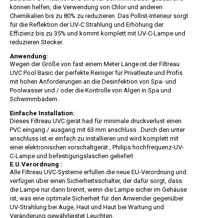
können helfen, die Verwendung von Chlor und anderen
Chemikalien bis zu 80% zu reduzieren. Das Pollist-Interieur sorgt
für die Reflektion der UV-C Strahlung und Erhöhung der
Effizienz bis zu 35% und kommt komplett mit UV-C-Lampe und
reduzieren Stecker.
Anwendung:
Wegen der Größe von fast einem Meter Länge ist der Filtreau
UVC Pool Basic der perfekte Reiniger für Privatleute und Profis
mit hohen Anforderungen an die Desinfektion von Spa- und
Poolwasser und / oder die Kontrolle von Algen in Spa und
Schwimmbädern.
Einfache Installation:
Dieses Filtreau UVC gerät had für minimale druckverlust einen
PVC eingang / ausgang mit 63 mm anschluss . Durch den unter
anschluss ist er einfach zu installieren und wird komplett mit
einer elektronischen vorschaltgerät , Philips hochfrequenz-UV-
C-Lampe und befestigungslaschen geliefert
E.U.Verordnung :
Alle Filtreau UVC-Systeme erfüllen die neue EU-Verordnung und
verfügen über einen Sicherheitsschalter, der dafür sorgt, dass
die Lampe nur dann brennt, wenn die Lampe sicher im Gehäuse
ist, was eine optimale Sicherheit für den Anwender gegenüber
UV-Strahlung bei Auge, Haut und Haut bei Wartung und
Veränderung gewährleistet Leuchten.