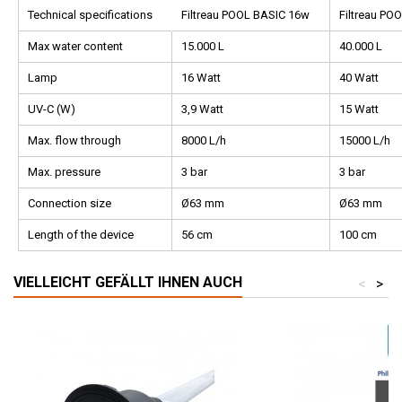
Technical specifications
Filtreau POOL BASIC 16w
Filtreau PO
Max water content
15.000 L
40.000 L
Lamp
16 Watt
40 Watt
UV-C (W)
3,9 Watt
15 Watt
Max. flow through
8000 L/h
15000 L/h
Max. pressure
3 bar
3 bar
Connection size
Ø63 mm
Ø63 mm
Length of the device
56 cm
100 cm
VIELLEICHT GEFÄLLT IHNEN AUCH
<
>