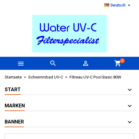

Deutsch
0



shopping_cart
Startseite
Schwimmbad UV-C
Filtreau UV-C Pool Basic 80W
START
MARKEN
BANNER