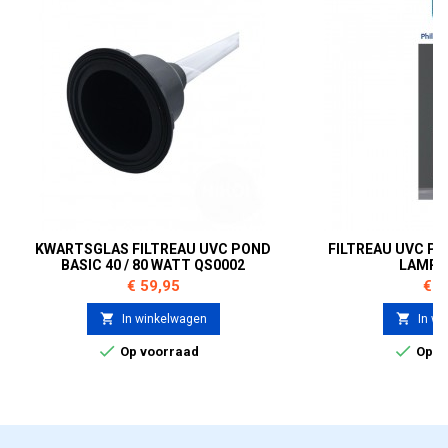
KWARTSGLAS FILTREAU UVC POND
FILTREAU UVC PO
BASIC 40 / 80 WATT QS0002
LAMP 
Prijs
Prij
€ 59,95
€ 6


In winkelwagen
In wi


Op voorraad
Op v