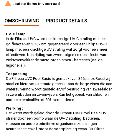

Laatste items in voorraad
OMSCHRIJVING
PRODUCTDETAILS
UV-C lamp :
In de Filtreau UVC word een krachtige UV-C straling met een
golflengte van 253,7 nm gegenereerd door een Philips UV-C
lamp met een krachtige UV straling wat zorgt voor een meer
effectievere bestrijding van zweef-algen en desinfectie van
ziekteverwekkende micro-organismen - bacteriën (oa. de
legionella ).
Toepassing :
De Filtreau UVC Pool Basic is gemaakt van 316L Inox Roestvrij
staal en hierdoor uitermate geschikt aan de hoge eisen die aan
waterzuivering wordt gesteld en/of bestrijding van zweefalgen
in zwembaden en zwemvijvers Kan het gebruik van chloor en
andere chemicaliën tot 80% verminderen.
Werking :
Het water wordt geleid door de Filtreau UV-C Pool Basic UV
straler door een pomp waar de UV-C straling bacteriën,
virussen en andere primitieve organismen zoals algen
neutraliseert en/of stopt de voortplanting ervan. Dit Filtreau