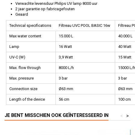
Verwachte levensduur Philips UV lamp 8000 uur
2 jaar garantie op fabricagefouten
Geaard
Technical specifications
Filtreau UVC POOL BASIC 16w
Filtreau 
Max water content
15.000 L
40.000 L
Lamp
16 Watt
40 Watt
UV-C (W)
3,9 Watt
15 Watt
Max. flow through
8000 L/h
15000 L/
Max. pressure
3 bar
3 bar
Connection size
Ø63 mm
Ø63 mm
Length of the device
56 cm
100 cm
JE BENT MISSCHIEN OOK GEÏNTERESSEERD IN
<
>