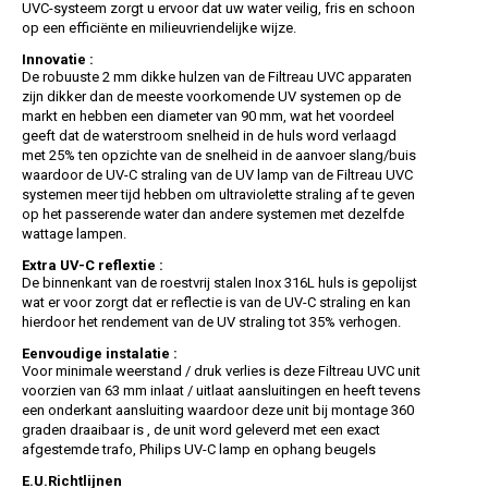
UVC-systeem zorgt u ervoor dat uw water veilig, fris en schoon
op een efficiënte en milieuvriendelijke wijze.
Innovatie :
De robuuste 2 mm dikke hulzen van de Filtreau UVC apparaten
zijn dikker dan de meeste voorkomende UV systemen op de
markt en hebben een diameter van 90 mm, wat het voordeel
geeft dat de waterstroom snelheid in de huls word verlaagd
met 25% ten opzichte van de snelheid in de aanvoer slang/buis
waardoor de UV-C straling van de UV lamp van de Filtreau UVC
systemen meer tijd hebben om ultraviolette straling af te geven
op het passerende water dan andere systemen met dezelfde
wattage lampen.
Extra UV-C reflextie :
De binnenkant van de roestvrij stalen Inox 316L huls is gepolijst
wat er voor zorgt dat er reflectie is van de UV-C straling en kan
hierdoor het rendement van de UV straling tot 35% verhogen.
Eenvoudige instalatie :
Voor minimale weerstand / druk verlies is deze Filtreau UVC unit
voorzien van 63 mm inlaat / uitlaat aansluitingen en heeft tevens
een onderkant aansluiting waardoor deze unit bij montage 360
graden draaibaar is , de unit word geleverd met een exact
afgestemde trafo, Philips UV-C lamp en ophang beugels
E.U.Richtlijnen