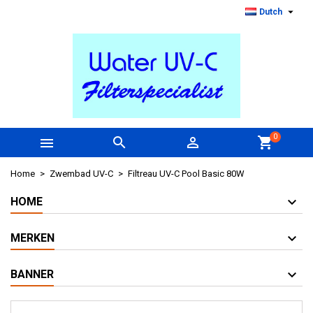

Dutch
0



shopping_cart
Home
Zwembad UV-C
Filtreau UV-C Pool Basic 80W
HOME
MERKEN
BANNER