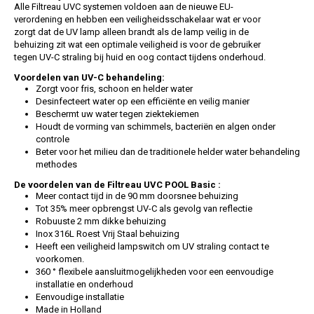
Alle Filtreau UVC systemen voldoen aan de nieuwe EU-
verordening en hebben een veiligheidsschakelaar wat er voor
zorgt dat de UV lamp alleen brandt als de lamp veilig in de
behuizing zit wat een optimale veiligheid is voor de gebruiker
tegen UV-C straling bij huid en oog contact tijdens onderhoud.
Voordelen van UV-C behandeling:
Zorgt voor fris, schoon en helder water
Desinfecteert water op een efficiënte en veilig manier
Beschermt uw water tegen ziektekiemen
Houdt de vorming van schimmels, bacteriën en algen onder
controle
Beter voor het milieu dan de traditionele helder water behandeling
methodes
De voordelen van de Filtreau UVC POOL Basic :
Meer contact tijd in de 90 mm doorsnee behuizing
Tot 35% meer opbrengst UV-C als gevolg van reflectie
Robuuste 2 mm dikke behuizing
Inox 316L Roest Vrij Staal behuizing
Heeft een veiligheid lampswitch om UV straling contact te
voorkomen.
360 ° flexibele aansluitmogelijkheden voor een eenvoudige
installatie en onderhoud
Eenvoudige installatie
Made in Holland