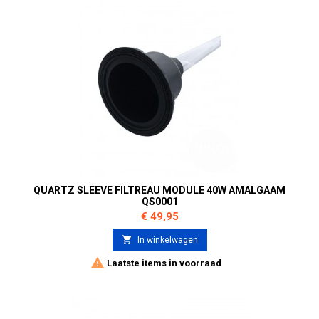
QUARTZ SLEEVE FILTREAU MODULE 40W AMALGAAM
QS0001
Prijs
€ 49,95

In winkelwagen

Laatste items in voorraad