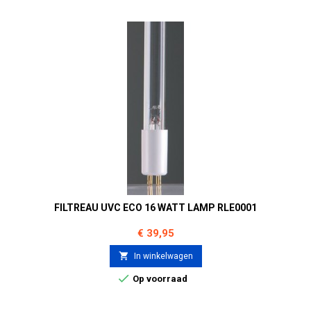
FILTREAU UVC ECO 16 WATT LAMP RLE0001
Prijs
€ 39,95

In winkelwagen

Op voorraad