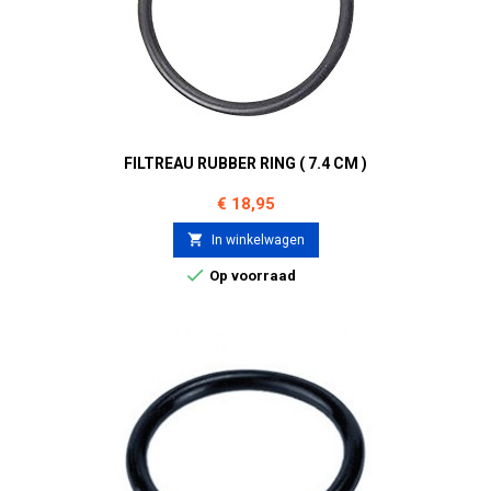
FILTREAU RUBBER RING ( 7.4 CM )
Prijs
€ 18,95

In winkelwagen

Op voorraad