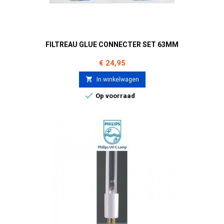
FILTREAU GLUE CONNECTER SET 63MM
Prijs
€ 24,95

In winkelwagen

Op voorraad