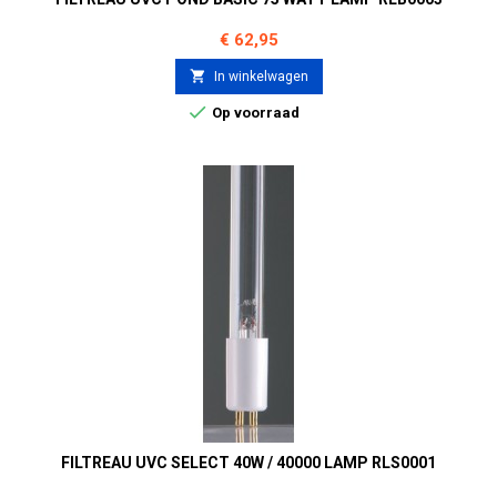
Prijs
€ 62,95

In winkelwagen

Op voorraad
FILTREAU UVC SELECT 40W / 40000 LAMP RLS0001