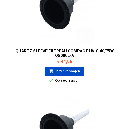
QUARTZ SLEEVE FILTREAU COMPACT UV-C 40/75W
QS0002-A
Prijs
€ 44,95

In winkelwagen

Op voorraad