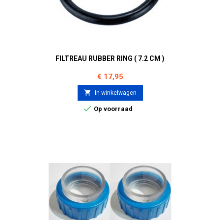
FILTREAU RUBBER RING ( 7.2 CM )
Prijs
€ 17,95

In winkelwagen

Op voorraad