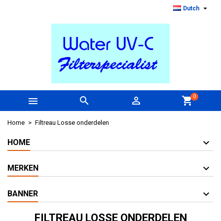

Dutch
0



shopping_cart
Home
Filtreau Losse onderdelen
HOME
MERKEN
BANNER
FILTREAU LOSSE ONDERDELEN