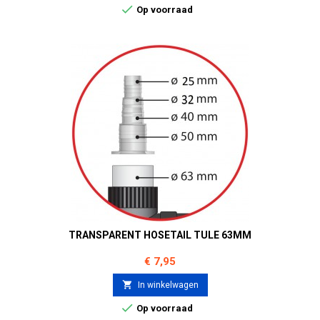

Op voorraad
TRANSPARENT HOSETAIL TULE 63MM
Prijs
€ 7,95

In winkelwagen

Op voorraad