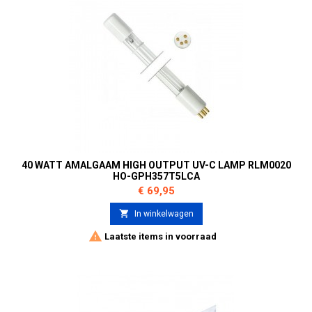
40 WATT AMALGAAM HIGH OUTPUT UV-C LAMP RLM0020
HO-GPH357T5LCA
Prijs
€ 69,95

In winkelwagen

Laatste items in voorraad