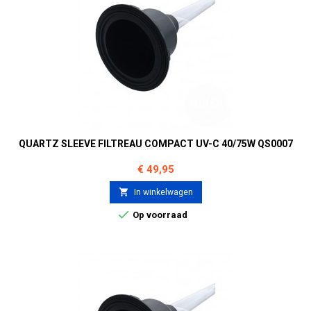
QUARTZ SLEEVE FILTREAU COMPACT UV-C 40/75W QS0007
Prijs
€ 49,95

In winkelwagen

Op voorraad