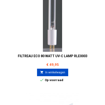
FILTREAU ECO 80 WATT UV-C LAMP RLE0003
Prijs
€ 49,95

In winkelwagen

Op voorraad