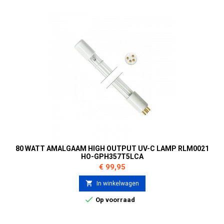
80 WATT AMALGAAM HIGH OUTPUT UV-C LAMP RLM0021
HO-GPH357T5LCA
Prijs
€ 99,95

In winkelwagen

Op voorraad