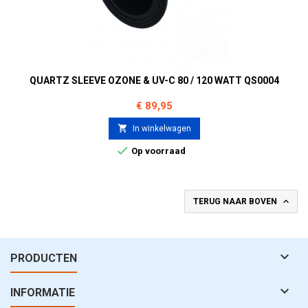
QUARTZ SLEEVE OZONE & UV-C 80 / 120 WATT QS0004
Prijs
€ 89,95

In winkelwagen

Op voorraad

TERUG NAAR BOVEN

PRODUCTEN

INFORMATIE