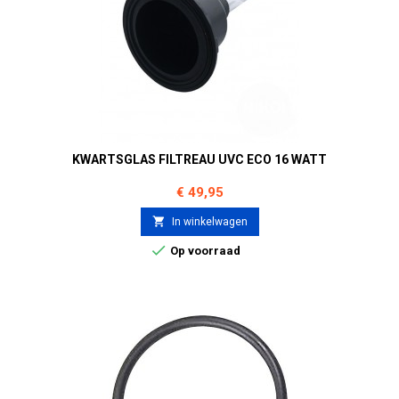
KWARTSGLAS FILTREAU UVC ECO 16 WATT
Prijs
€ 49,95

In winkelwagen

Op voorraad