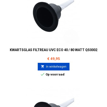
KWARTSGLAS FILTREAU UVC ECO 40 / 80 WATT QS0002
Prijs
€ 49,95

In winkelwagen

Op voorraad