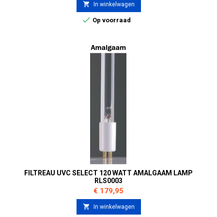

In winkelwagen

Op voorraad
FILTREAU UVC SELECT 120 WATT AMALGAAM LAMP
RLS0003
Prijs
€ 179,95

In winkelwagen