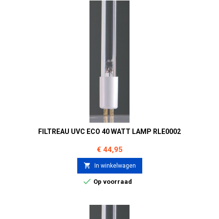
FILTREAU UVC ECO 40 WATT LAMP RLE0002
Prijs
€ 44,95

In winkelwagen

Op voorraad