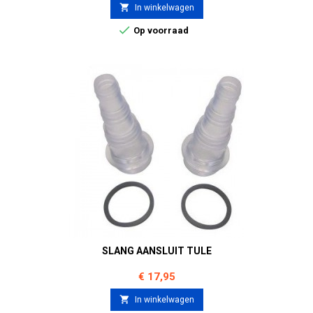

In winkelwagen

Op voorraad
SLANG AANSLUIT TULE
Prijs
€ 17,95

In winkelwagen