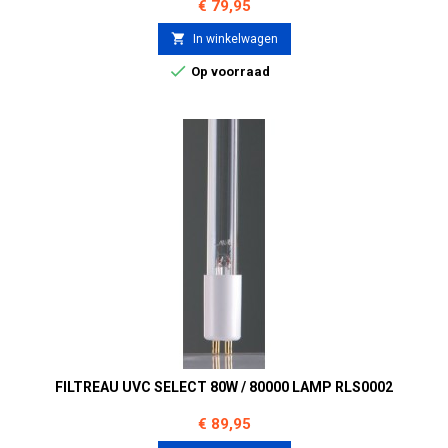
Prijs
€ 79,95

In winkelwagen

Op voorraad
FILTREAU UVC SELECT 80W / 80000 LAMP RLS0002
Prijs
€ 89,95