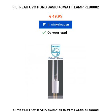
FILTREAU UVC POND BASIC 40 WATT LAMP RLB0002
Prijs
€ 49,95

In winkelwagen

Op voorraad
FILTREAU UVC POND BASIC 75 WATT LAMP RLB0003