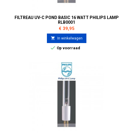
FILTREAU UV-C POND BASIC 16 WATT PHILIPS LAMP
RLB0001
Prijs
€ 39,95

In winkelwagen

Op voorraad