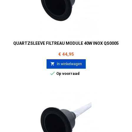
QUARTZSLEEVE FILTREAU MODULE 40W INOX QS0005
Prijs
€ 44,95

In winkelwagen

Op voorraad