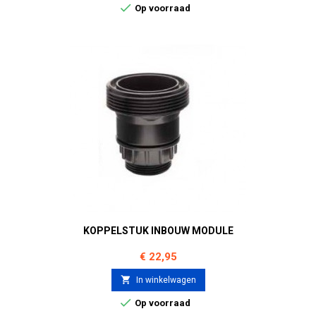

Op voorraad
KOPPELSTUK INBOUW MODULE
Prijs
€ 22,95

In winkelwagen

Op voorraad