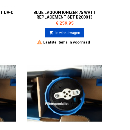
TT UV-C
BLUE LAGOON IONIZER 75 WATT
REPLACEMENT SET B200013
Prijs
€ 259,95

In winkelwagen

Laatste items in voorraad