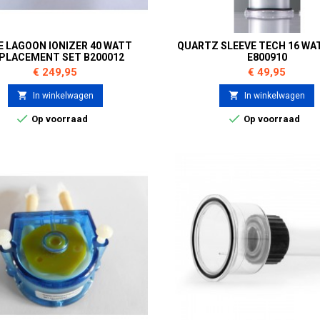
E LAGOON IONIZER 40 WATT
QUARTZ SLEEVE TECH 16 WA
PLACEMENT SET B200012
E800910
Prijs
Prijs
€ 249,95
€ 49,95


In winkelwagen
In winkelwagen


Op voorraad
Op voorraad