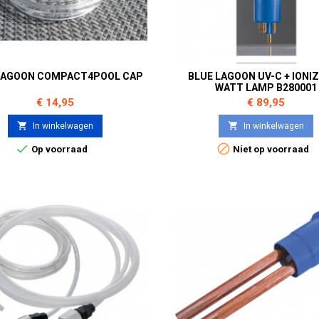
LAGOON COMPACT4POOL CAP
BLUE LAGOON UV-C + IONIZ
WATT LAMP B280001
Prijs
Prijs
€ 14,95
€ 89,95


In winkelwagen
In winkelwagen


Op voorraad
Niet op voorraad