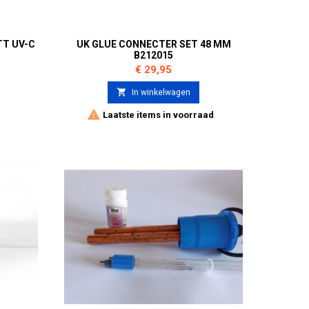
TT UV-C
UK GLUE CONNECTER SET 48 MM
B212015
Prijs
€ 29,95

In winkelwagen

Laatste items in voorraad