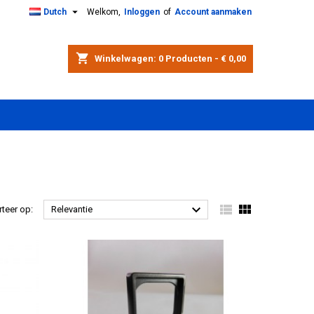

Dutch
Welkom,
Inloggen
of
Account aanmaken
shopping_cart
Winkelwagen:
0
Producten - € 0,00



rteer op:
Relevantie