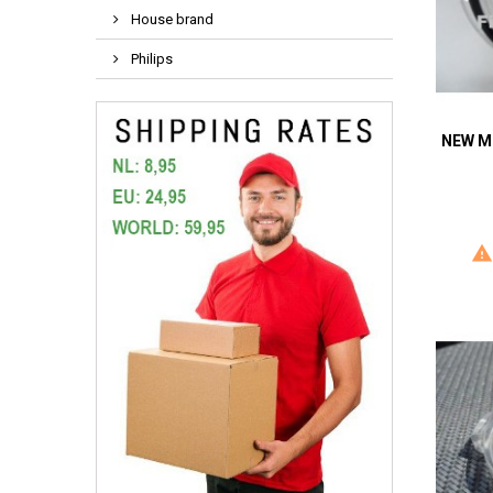
House brand
Philips
NEW M