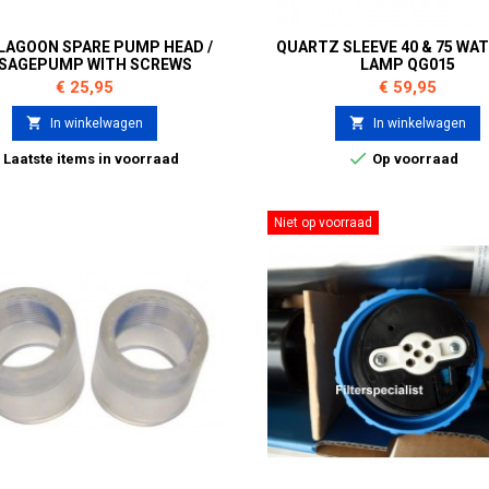
 LAGOON SPARE PUMP HEAD /
QUARTZ SLEEVE 40 & 75 WA
SAGEPUMP WITH SCREWS
LAMP QG015
Prijs
Prijs
€ 25,95
€ 59,95


In winkelwagen
In winkelwagen


Laatste items in voorraad
Op voorraad
Niet op voorraad