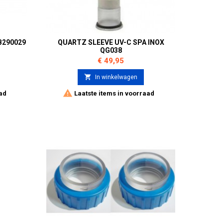
B290029
QUARTZ SLEEVE UV-C SPA INOX
QG038
Prijs
€ 49,95

In winkelwagen

ad
Laatste items in voorraad