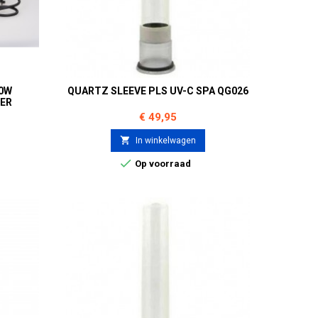
40W
QUARTZ SLEEVE PLS UV-C SPA QG026
IER
Prijs
€ 49,95

In winkelwagen

Op voorraad