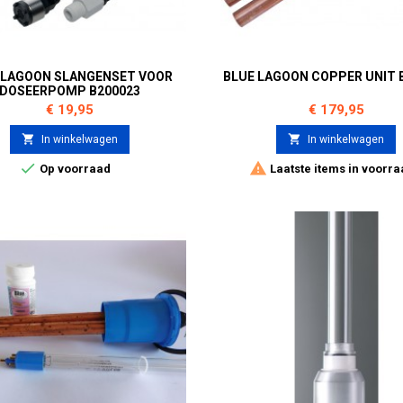
 LAGOON SLANGENSET VOOR
BLUE LAGOON COPPER UNIT 
DOSEERPOMP B200023
Prijs
Prijs
€ 19,95
€ 179,95


In winkelwagen
In winkelwagen


Op voorraad
Laatste items in voorra