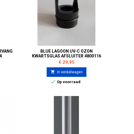
RVANG
BLUE LAGOON UV-C OZON
4
KWARTSGLAS AFSLUITER 4800116
Prijs
€ 29,95

In winkelwagen

Op voorraad