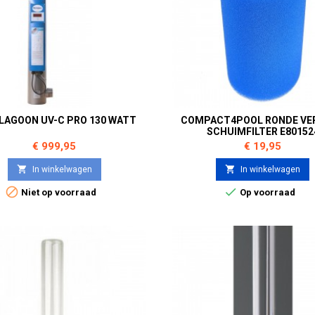
 LAGOON UV-C PRO 130 WATT
COMPACT4POOL RONDE VE
SCHUIMFILTER E80152
Prijs
Prijs
€ 999,95
€ 19,95


In winkelwagen
In winkelwagen


Niet op voorraad
Op voorraad