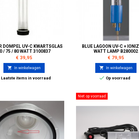
R DOMPEL UV-C KWARTSGLAS
BLUE LAGOON UV-C + IONIZ
0 / 75 / 80 WATT 3100837
WATT LAMP B280002
Prijs
Prijs
€ 39,95
€ 79,95


In winkelwagen
In winkelwagen


Laatste items in voorraad
Op voorraad
Niet op voorraad