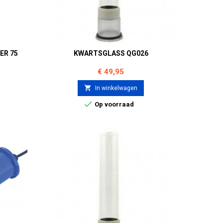
ER 75
KWARTSGLASS QG026
Prijs
€ 49,95

In winkelwagen

Op voorraad