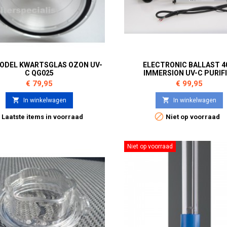
ODEL KWARTSGLAS OZON UV-
ELECTRONIC BALLAST 
C QG025
IMMERSION UV-C PURIF
Prijs
Prijs
€ 79,95
€ 99,95


In winkelwagen
In winkelwagen


Laatste items in voorraad
Niet op voorraad
Niet op voorraad