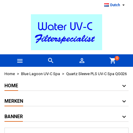

Dutch
0



shopping_cart
Home
Blue Lagoon UV-C Spa
Quartz Sleeve PLS UV-C Spa QG026
HOME
MERKEN
BANNER