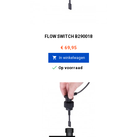
FLOW SWITCH B290018
Prijs
€ 69,95

In winkelwagen

Op voorraad