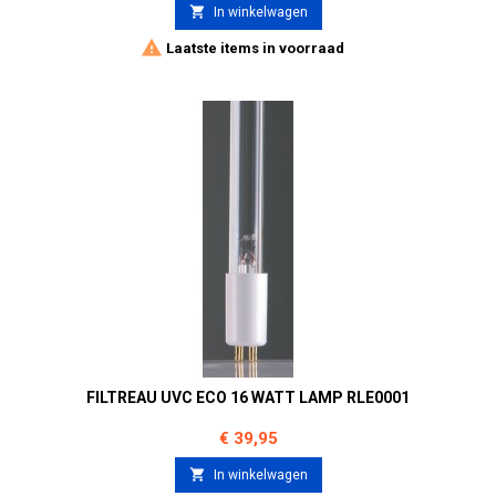

In winkelwagen

Laatste items in voorraad
FILTREAU UVC ECO 16 WATT LAMP RLE0001
Prijs
€ 39,95

In winkelwagen