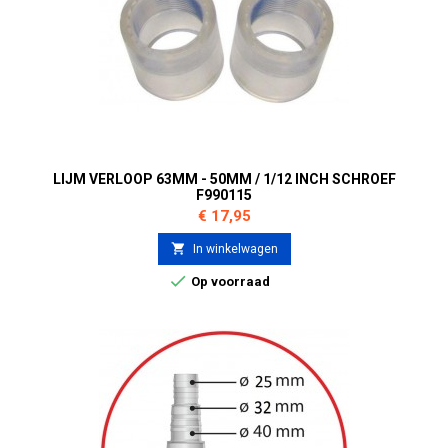
LIJM VERLOOP 63MM - 50MM / 1/12 INCH SCHROEF
F990115
Prijs
€ 17,95

In winkelwagen

Op voorraad