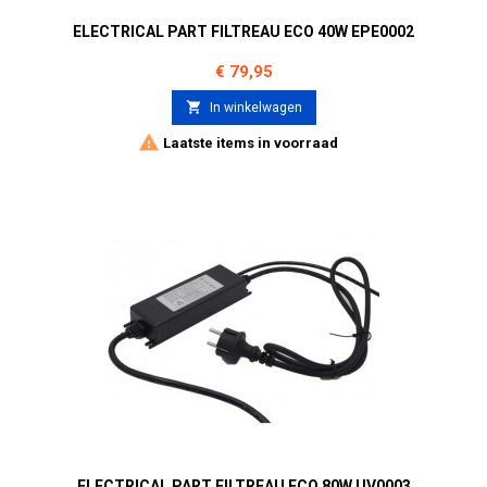
ELECTRICAL PART FILTREAU ECO 40W EPE0002
Prijs
€ 79,95

In winkelwagen

Laatste items in voorraad
ELECTRICAL PART FILTREAU ECO 80W UV0003