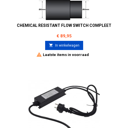
CHEMICAL RESISTANT FLOW SWITCH COMPLEET
Prijs
€ 89,95

In winkelwagen

Laatste items in voorraad