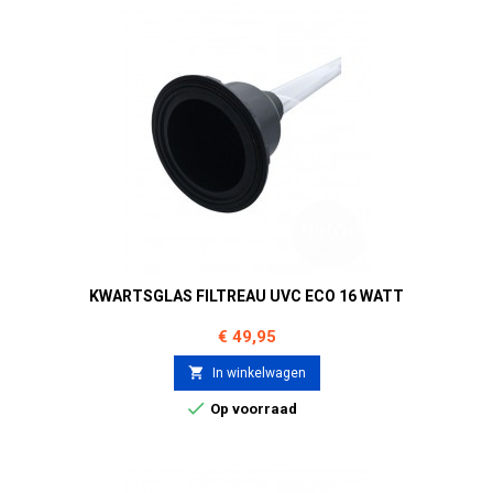
KWARTSGLAS FILTREAU UVC ECO 16 WATT
Prijs
€ 49,95

In winkelwagen

Op voorraad