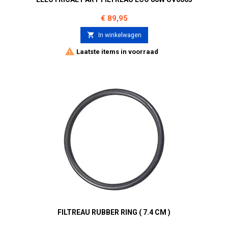
Prijs
€ 89,95

In winkelwagen

Laatste items in voorraad
FILTREAU RUBBER RING ( 7.4 CM )