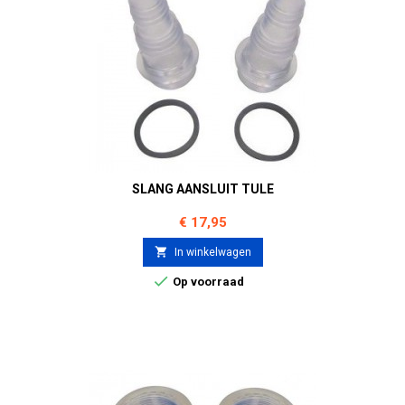
SLANG AANSLUIT TULE
Prijs
€ 17,95

In winkelwagen

Op voorraad