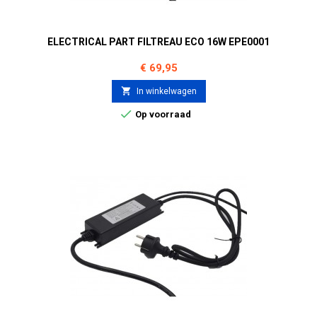
ELECTRICAL PART FILTREAU ECO 16W EPE0001
Prijs
€ 69,95

In winkelwagen

Op voorraad