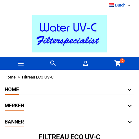

Dutch
0



shopping_cart
Home
Filtreau ECO UV-C
HOME
MERKEN
BANNER
FILTREAU ECO UV-C