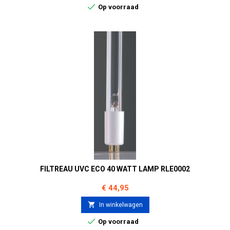

Op voorraad
FILTREAU UVC ECO 40 WATT LAMP RLE0002
Prijs
€ 44,95

In winkelwagen

Op voorraad