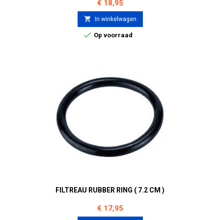
Prijs
€ 18,95

In winkelwagen

Op voorraad
FILTREAU RUBBER RING ( 7.2 CM )
Prijs
€ 17,95