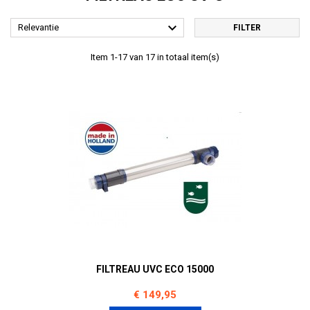

Relevantie
FILTER
Item 1-17 van 17 in totaal item(s)
FILTREAU UVC ECO 15000
Prijs
€ 149,95