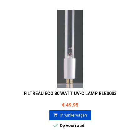
FILTREAU ECO 80 WATT UV-C LAMP RLE0003
Prijs
€ 49,95

In winkelwagen

Op voorraad