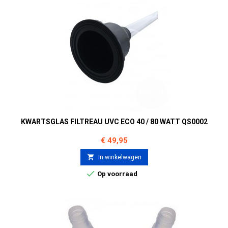
KWARTSGLAS FILTREAU UVC ECO 40 / 80 WATT QS0002
Prijs
€ 49,95

In winkelwagen

Op voorraad