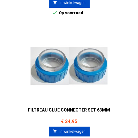

In winkelwagen

Op voorraad
FILTREAU GLUE CONNECTER SET 63MM
Prijs
€ 24,95

In winkelwagen