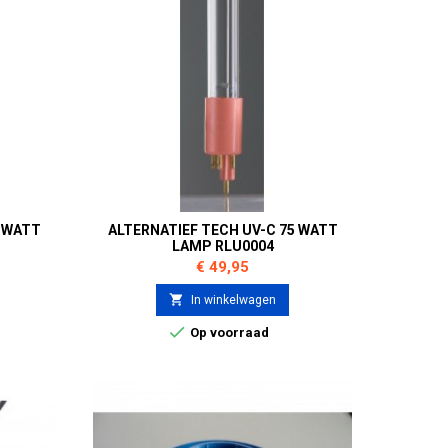
0 WATT
ALTERNATIEF TECH UV-C 75 WATT
LAMP RLU0004
Prijs
€ 49,95

In winkelwagen

Op voorraad