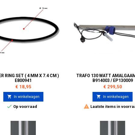
R RING SET ( 4 MM X 7.4 CM )
TRAFO 130 WATT AMALGAA
E800941
В914003 / EP130009
Prijs
Prijs
€ 18,95
€ 299,50


In winkelwagen
In winkelwagen


Op voorraad
Laatste items in voorra