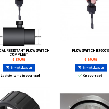
CAL RESISTANT FLOW SWITCH
FLOW SWITCH B29001
COMPLEET
Prijs
Prijs
€ 89,95
€ 69,95


In winkelwagen
In winkelwagen


Laatste items in voorraad
Op voorraad