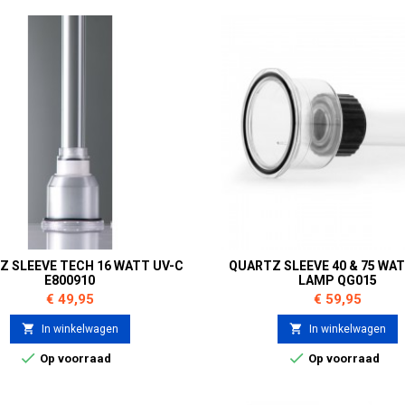
Z SLEEVE TECH 16 WATT UV-C
QUARTZ SLEEVE 40 & 75 WA
E800910
LAMP QG015
Prijs
Prijs
€ 49,95
€ 59,95


In winkelwagen
In winkelwagen


Op voorraad
Op voorraad