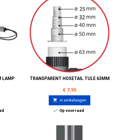
M LAMP
TRANSPARENT HOSETAIL TULE 63MM
Prijs
€ 7,95

In winkelwagen

ad
Op voorraad