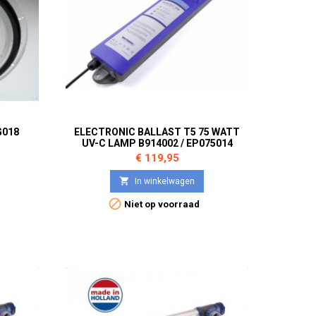
G018
ELECTRONIC BALLAST T5 75 WATT
UV-C LAMP B914002 / EP075014
Prijs
€ 119,95

In winkelwagen

Niet op voorraad