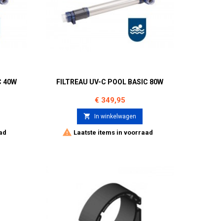
C 40W
FILTREAU UV-C POOL BASIC 80W
Prijs
€ 349,95

In winkelwagen

ad
Laatste items in voorraad