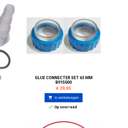
E
GLUE CONNECTER SET 63 MM
B915000
Prijs
€ 29,95

In winkelwagen

Op voorraad