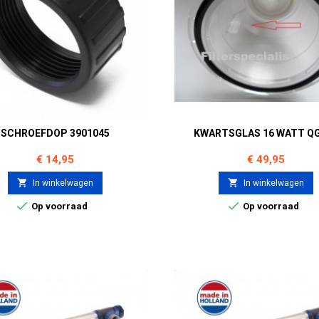
SCHROEFDOP 3901045
KWARTSGLAS 16 WATT Q
Prijs
Prijs
€ 14,95
€ 49,95


In winkelwagen
In winkelwagen


Op voorraad
Op voorraad