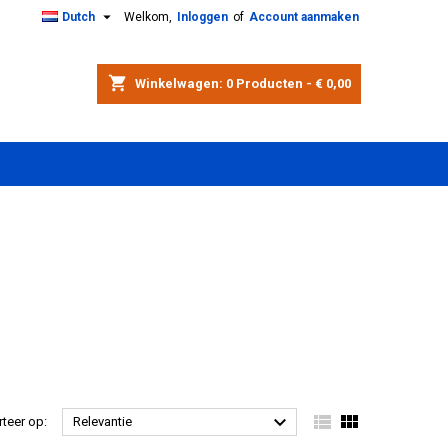

Dutch
Welkom,
Inloggen
of
Account aanmaken
shopping_cart
Winkelwagen:
0
Producten - € 0,00



rteer op:
Relevantie