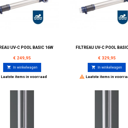
REAU UV-C POOL BASIC 16W
FILTREAU UV-C POOL BASI
Prijs
Prijs
€ 249,95
€ 329,95


In winkelwagen
In winkelwagen


Laatste items in voorraad
Laatste items in voorra