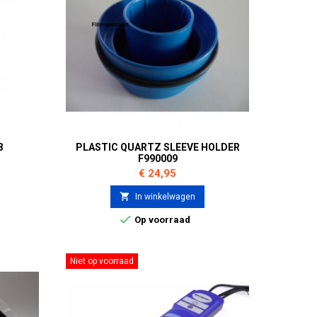
8
PLASTIC QUARTZ SLEEVE HOLDER
F990009
Prijs
€ 24,95

In winkelwagen

Op voorraad
Niet op voorraad