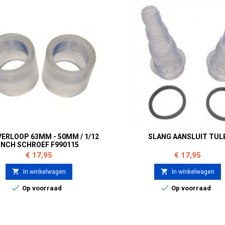
VERLOOP 63MM - 50MM / 1/12
SLANG AANSLUIT TUL
INCH SCHROEF F990115
Prijs
Prijs
€ 17,95
€ 17,95


In winkelwagen
In winkelwagen


Op voorraad
Op voorraad