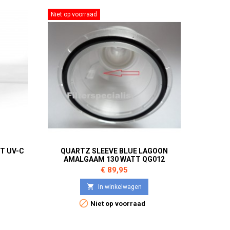
Niet op voorraad
TT UV-C
QUARTZ SLEEVE BLUE LAGOON
AMALGAAM 130 WATT QG012
Prijs
€ 89,95

In winkelwagen

Niet op voorraad