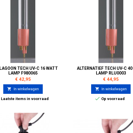
 LAGOON TECH UV-C 16 WATT
ALTERNATIEF TECH UV-C 4
LAMP F980065
LAMP RLU0003
Prijs
Prijs
€ 42,95
€ 44,95


In winkelwagen
In winkelwagen


Laatste items in voorraad
Op voorraad