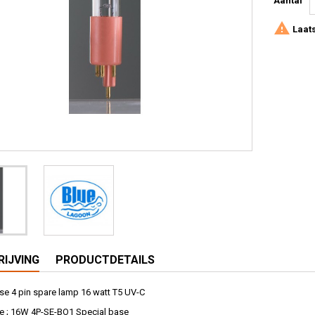
Aantal

Laats
IJVING
PRODUCTDETAILS
e 4 pin spare lamp 16 watt T5 UV-C
 ; 16W 4P-SE-BO1 Special base