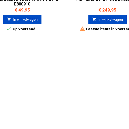
E800910
Prijs
Prijs
€ 49,95
€ 249,95


In winkelwagen
In winkelwagen


Op voorraad
Laatste items in voorra