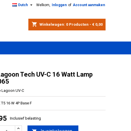

Dutch
Welkom,
Inloggen
of
Account aanmaken
shopping_cart
Winkelwagen:
0
Producten - € 0,00
Lagoon Tech UV-C 16 Watt Lamp
065
e Lagoon UV-C
T5 16 W 4P Base F
,95
Inclusief belasting