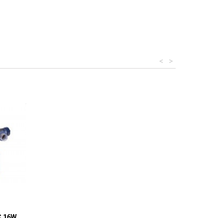
<
>
C 16W