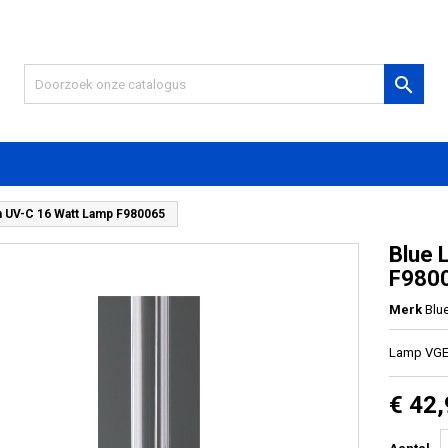

 UV-C 16 Watt Lamp F980065
Blue 
F980
Merk
Blu
Lamp VGE 
€ 42