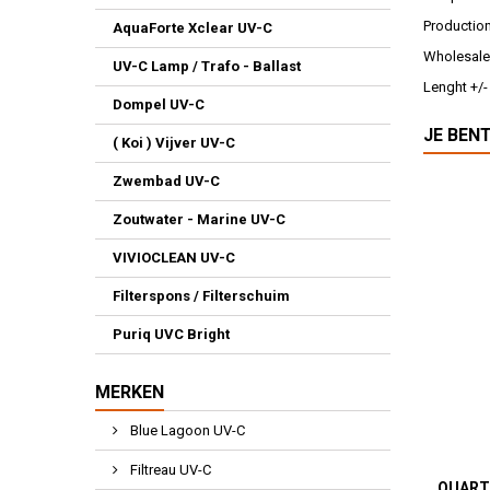
Productio
AquaForte Xclear UV-C
Wholesale
UV-C Lamp / Trafo - Ballast
Lenght +/-
Dompel UV-C
JE BEN
( Koi ) Vijver UV-C
Zwembad UV-C
Zoutwater - Marine UV-C
VIVIOCLEAN UV-C
Filterspons / Filterschuim
Puriq UVC Bright
MERKEN
Blue Lagoon UV-C
Filtreau UV-C
QUART