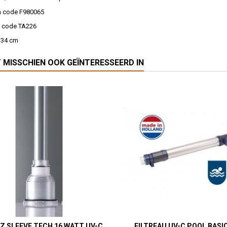
n code F980065
 code TA226
 34 cm
T MISSCHIEN OOK GEÏNTERESSEERD IN
Z SLEEVE TECH 16 WATT UV-C
FILTREAU UV-C POOL BASI