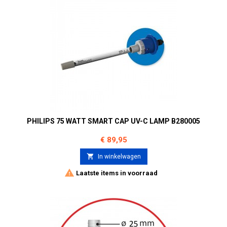
PHILIPS 75 WATT SMART CAP UV-C LAMP B280005
Prijs
€ 89,95

In winkelwagen

Laatste items in voorraad