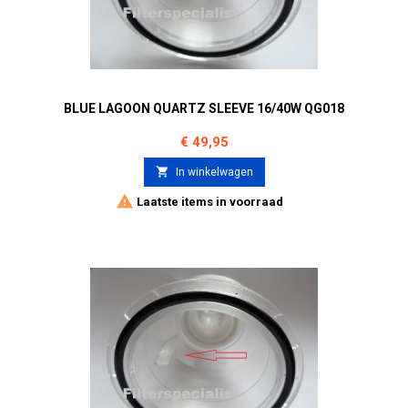
BLUE LAGOON QUARTZ SLEEVE 16/40W QG018
Prijs
€ 49,95

In winkelwagen

Laatste items in voorraad