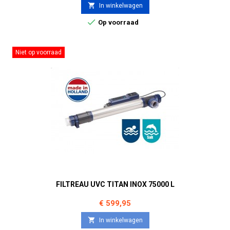

In winkelwagen

Op voorraad
Niet op voorraad
FILTREAU UVC TITAN INOX 75000 L
Prijs
€ 599,95

In winkelwagen