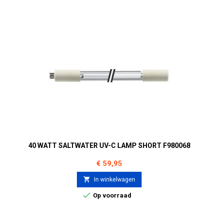
40 WATT SALTWATER UV-C LAMP SHORT F980068
Prijs
€ 59,95

In winkelwagen

Op voorraad