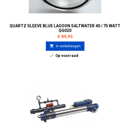
QUARTZ SLEEVE BLUE LAGOON SALTWATER 40 / 75 WATT
QG020
Prijs
€ 89,95

In winkelwagen

Op voorraad