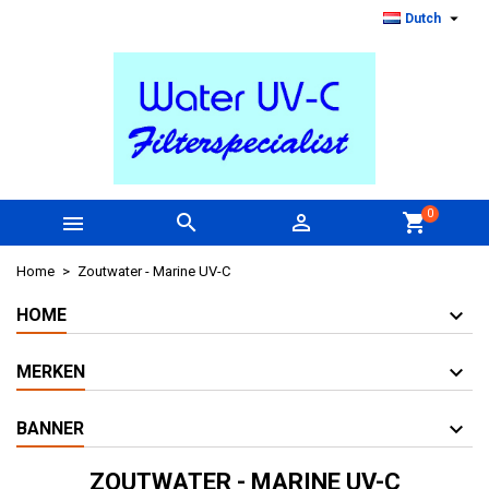

Dutch
0



shopping_cart
Home
Zoutwater - Marine UV-C
HOME
MERKEN
BANNER
ZOUTWATER - MARINE UV-C