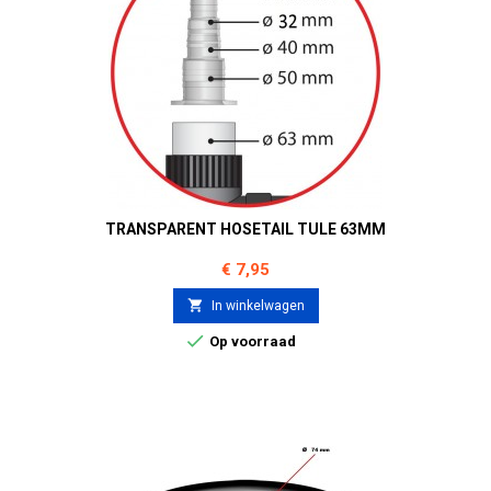
TRANSPARENT HOSETAIL TULE 63MM
Prijs
€ 7,95

In winkelwagen

Op voorraad