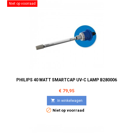
Niet op voorraad
PHILIPS 40 WATT SMARTCAP UV-C LAMP B280006
Prijs
€ 79,95

In winkelwagen

Niet op voorraad