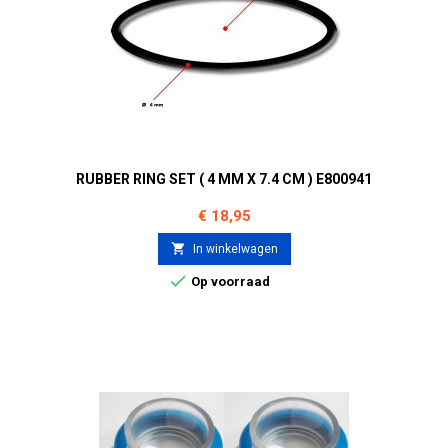
RUBBER RING SET ( 4 MM X 7.4 CM ) E800941
Prijs
€ 18,95

In winkelwagen

Op voorraad