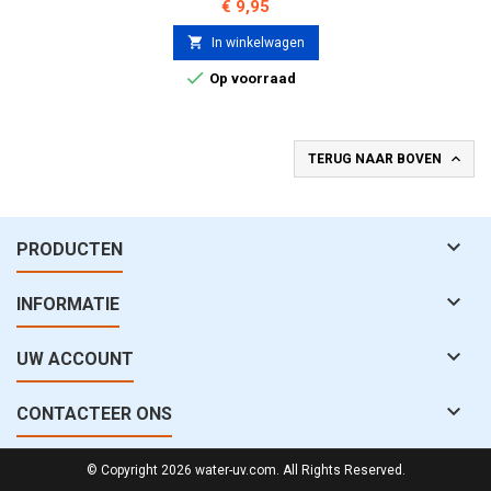
Prijs
€ 9,95

In winkelwagen

Op voorraad

TERUG NAAR BOVEN

PRODUCTEN

INFORMATIE

UW ACCOUNT

CONTACTEER ONS
© Copyright 2026 water-uv.com. All Rights Reserved.