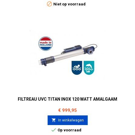

Niet op voorraad
FILTREAU UVC TITAN INOX 120 WATT AMALGAAM
Prijs
€ 999,95

In winkelwagen

Op voorraad