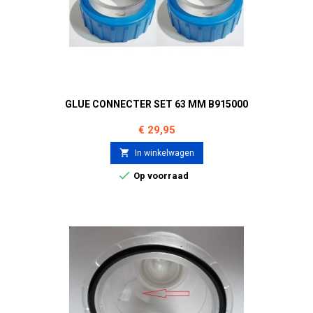
GLUE CONNECTER SET 63 MM B915000
Prijs
€ 29,95

In winkelwagen

Op voorraad