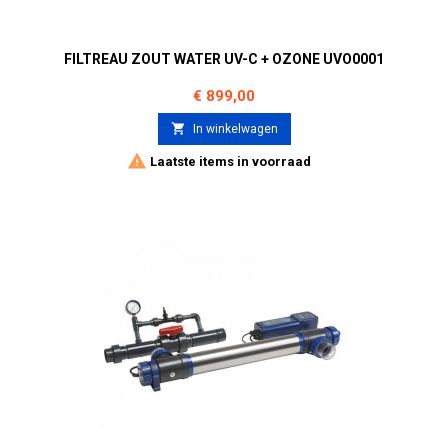
FILTREAU ZOUT WATER UV-C + OZONE UVO0001
Prijs
€ 899,00

In winkelwagen

Laatste items in voorraad