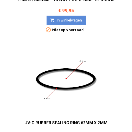
Prijs
€ 99,95

In winkelwagen

Niet op voorraad
UV-C RUBBER SEALING RING 62MM X 2MM