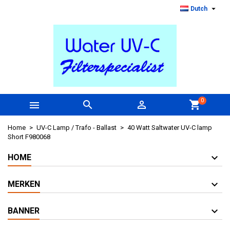

Dutch
0



shopping_cart
Home
UV-C Lamp / Trafo - Ballast
40 Watt Saltwater UV-C lamp
Short F980068
HOME
MERKEN
BANNER