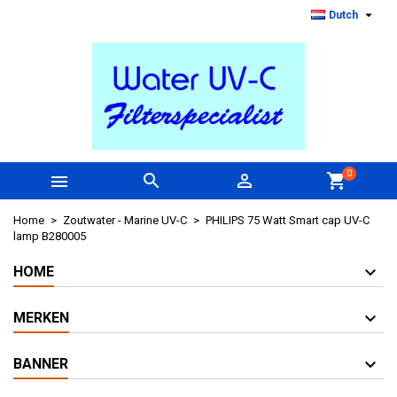

Dutch
0



shopping_cart
Home
Zoutwater - Marine UV-C
PHILIPS 75 Watt Smart cap UV-C
lamp B280005
HOME
MERKEN
BANNER