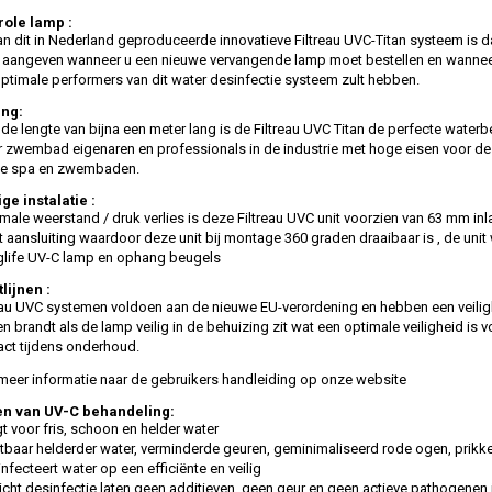
role lamp :
an dit in Nederland geproduceerde innovatieve Filtreau UVC-Titan systeem is 
en aangeven wanneer u een ​​nieuwe vervangende lamp moet bestellen en wanne
 optimale performers van dit water desinfectie systeem zult hebben.
ng:
e lengte van bijna een meter lang is de Filtreau UVC Titan de perfecte waterbe
 zwembad eigenaren en professionals in de industrie met hoge eisen voor de d
 de spa en zwembaden.
e instalatie :
male weerstand / druk verlies is deze Filtreau UVC unit voorzien van 63 mm inla
 aansluiting waardoor deze unit bij montage 360 graden draaibaar is , de un
nglife UV-C lamp en ophang beugels
tlijnen :
reau UVC systemen voldoen aan de nieuwe EU-verordening en hebben een veilig
n brandt als de lamp veilig in de behuizing zit wat een optimale veiligheid is v
ct tijdens onderhoud.
 meer informatie naar de gebruikers handleiding op onze website
n van UV-C behandeling:
t voor fris, schoon en helder water
tbaar helderder water, verminderde geuren, geminimaliseerd rode ogen, prikke
nfecteert water op een efficiënte en veilig
icht desinfectie laten geen additieven, geen geur en geen actieve pathogen