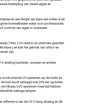
evere bestrijding van zweef-algen en
ijstaal en een lengte van bijna een meter is de
an grote hoeveelheden water voor professionals
 of controle van algen in zoutwater
taal ( Titan ) UV-reactor en uitermate geschikt
ktrolyse ) en kan het gebruik van chloor en
temen zijn
C straling bacteriën, virussen en andere
ste voorkomende UV systemen op de markt en
n de huls word verlaagd met 25% ten opzichte
n de Filtreau UVC systemen meer tijd hebben
t dezelfde wattage lampen.
er reflectie is van de UV-C lamp straling en dit