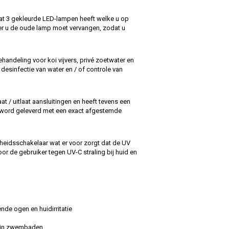
dat 3 gekleurde LED-lampen heeft welke u op
er u de oude lamp moet vervangen, zodat u
handeling voor koi vijvers, privé zoetwater en
esinfectie van water en / of controle van
at / uitlaat aansluitingen en heeft tevens een
it word geleverd met een exact afgestemde
heidsschakelaar wat er voor zorgt dat de UV
oor de gebruiker tegen UV-C straling bij huid en
nde ogen en huidirritatie
en in zwembaden