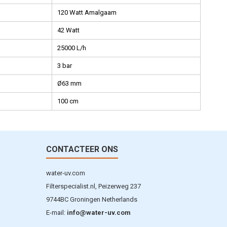
120 Watt Amalgaam
42 Watt
25000 L/h
3 bar
Ø63 mm
100 cm
CONTACTEER ONS
water-uv.com
Filterspecialist.nl, Peizerweg 237
9744BC Groningen Netherlands
E-mail:
info@water-uv.com