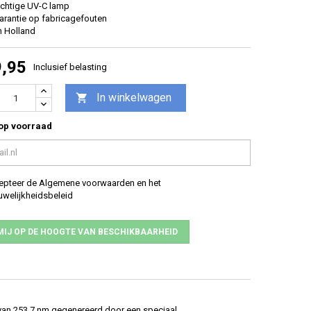
achtige UV-C lamp
garantie op fabricagefouten
n Holland
9,95
Inclusief belasting
In winkelwagen

op voorraad
cepteer de Algemene voorwaarden en het
uwelijkheidsbeleid
MIJ OP DE HOOGTE VAN BESCHIKBAARHEID
e van 253,7 nm gegenereerd door een speciaal