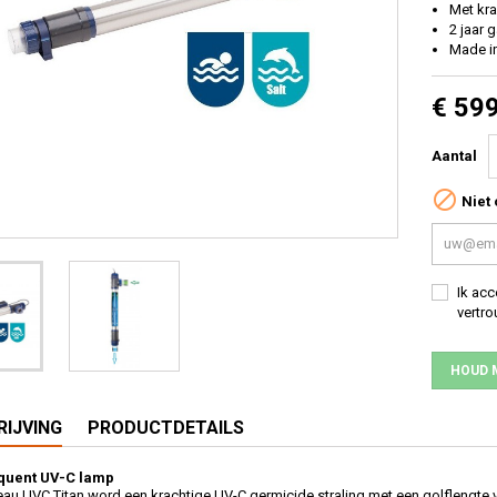
Met kr
2 jaar 
Made i
€ 59
Aantal

Niet 
Ik ac
vertro
HOUD 
IJVING
PRODUCTDETAILS
quent UV-C lamp
treau UVC Titan word een krachtige UV-C germicide straling met een golflengt