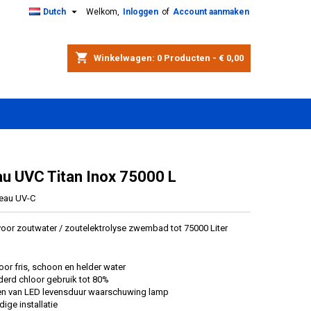

Dutch
Welkom,
Inloggen
of
Account aanmaken
shopping_cart
Winkelwagen:
0
Producten - € 0,00
eau UVC Titan Inox 75000 L
reau UV-C
voor zoutwater / zoutelektrolyse zwembad tot 75000 Liter
oor fris, schoon en helder water
erd chloor gebruik tot 80%
en van LED levensduur waarschuwing lamp
ige installatie