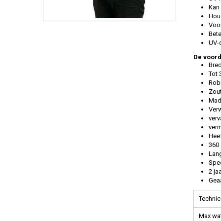
Kan 
Houd
Voor
Bete
UV-d
De voord
Bred
Tot 
Rob
Zou
Made
Verw
verv
verm
Heef
360 
Lang
Spe
2 ja
Gea
Technic
Max wat