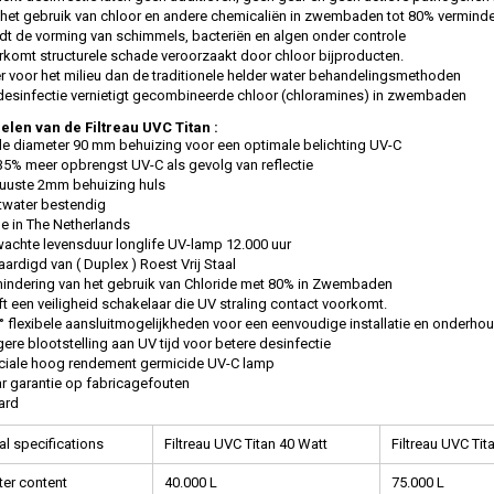
het gebruik van chloor en andere chemicaliën in zwembaden tot 80% vermind
t de vorming van schimmels, bacteriën en algen onder controle
komt structurele schade veroorzaakt door chloor bijproducten.
r voor het milieu dan de traditionele helder water behandelingsmethoden
esinfectie vernietigt gecombineerde chloor (chloramines) in zwembaden
elen van de Filtreau UVC Titan :
e diameter 90 mm behuizing voor een optimale belichting UV-C
35% meer opbrengst UV-C als gevolg van reflectie
uuste 2mm behuizing huls
twater bestendig
 in The Netherlands
achte levensduur longlife UV-lamp 12.000 uur
aardigd van ( Duplex ) Roest Vrij Staal
indering van het gebruik van Chloride met 80% in Zwembaden
t een veiligheid schakelaar die UV straling contact voorkomt.
° flexibele aansluitmogelijkheden voor een eenvoudige installatie en onderho
ere blootstelling aan UV tijd voor betere desinfectie
ciale hoog rendement germicide UV-C lamp
ar garantie op fabricagefouten
ard
al specifications
Filtreau UVC Titan 40 Watt
Filtreau UVC Tit
er content
40.000 L
75.000 L