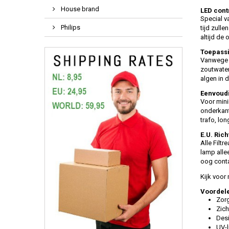
House brand
LED cont
Special v
Philips
tijd zull
altijd de
Toepassi
Vanwege d
zoutwater
algen in
Eenvoudig
Voor mini
onderkant
trafo, lo
E.U. Rich
Alle Filt
lamp allee
oog conta
Kijk voor
Voordele
Zorg
Zich
Desi
UV-l