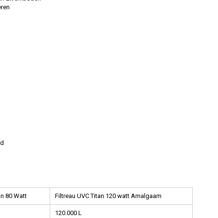
eren
ud
an 80 Watt
Filtreau UVC Titan 120 watt Amalgaam
120.000 L