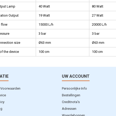
utput Lamp
40 Watt
80 Watt
ation Output
19 Watt
27 Watt
 flow
15000 L/h
20000 L/h
essure
3 bar
3 bar
nnection size
Ø63 mm
Ø63 mm
of the device
100 cm
100 cm
ATIE
UW ACCOUNT
 Voorwaarden
Persoonlijke Info
vice
Bestellingen
licy
Creditnota's
ng
Adressen
Waardebonnen