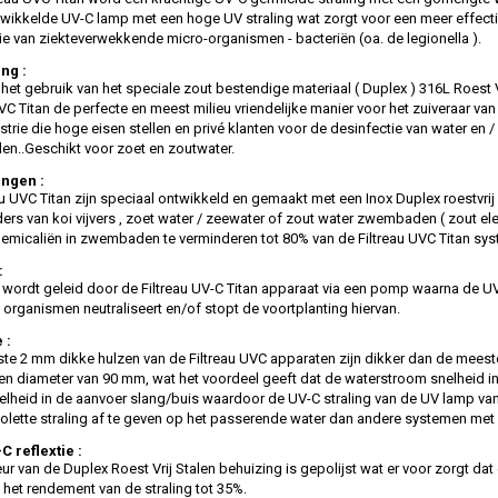
wikkelde UV-C lamp met een hoge UV straling wat zorgt voor een meer effecti
ie van ziekteverwekkende micro-organismen - bacteriën (oa. de legionella ).
ng :
et gebruik van het speciale zout bestendige materiaal ( Duplex ) 316L Roest Vr
UVC Titan de perfecte en meest milieu vriendelijke manier voor het zuiveraar v
strie die hoge eisen stellen en privé klanten voor de desinfectie van water en /
..Geschikt voor zoet en zoutwater.
ngen :
au UVC Titan zijn speciaal ontwikkeld en gemaakt met een Inox Duplex roestvrij s
ers van koi vijvers , zoet water / zeewater of zout water zwembaden ( zout ele
emicaliën in zwembaden te verminderen tot 80% van de Filtreau UVC Titan sys
:
 wordt geleid door de Filtreau UV-C Titan apparaat via een pomp waarna de UV-
e organismen neutraliseert en/of stopt de voortplanting hiervan.
 :
te 2 mm dikke hulzen van de Filtreau UVC apparaten zijn dikker dan de mee
n diameter van 90 mm, wat het voordeel geeft dat de waterstroom snelheid i
elheid in de aanvoer slang/buis waardoor de UV-C straling van de UV lamp va
iolette straling af te geven op het passerende water dan andere systemen me
C reflextie :
eur van de Duplex Roest Vrij Stalen behuizing is gepolijst wat er voor zorgt dat 
het rendement van de straling tot 35%.