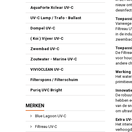
nieuw ont
AquaForte Xclear UV-C
desinfect
UV-C Lamp / Trafo - Ballast
Toepassi
Vanwege h
Dompel UV-C
Filtreau 
in de indu
( Koi ) Vijver UV-C
zwembaden
Toepassi
Zwembad UV-C
De Filtre
voor houd
Zoutwater - Marine UV-C
andere ch
VIVIOCLEAN UV-C
Werking 
Het water
Filterspons / Filterschuim
primitiev
Puriq UVC Bright
Innovatie
De robuus
hebben ee
MERKEN
van de sn
om ultrav
Blue Lagoon UV-C
Extra UV-
Het interi
Filtreau UV-C
verhoogd 