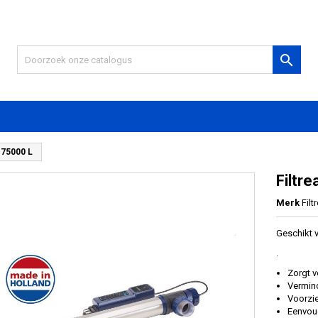

x 75000 L
Filtr
Merk
Filt
Geschikt 
.
Zorgt v
Vermind
Voorzi
Eenvoud