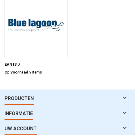
EAN13
0
Op voorraad
9 Items

PRODUCTEN

INFORMATIE

UW ACCOUNT