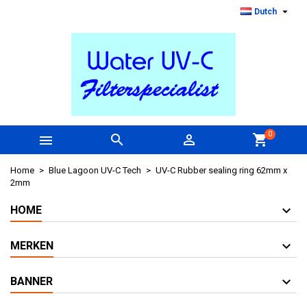

Dutch
0



shopping_cart
Home
Blue Lagoon UV-C Tech
UV-C Rubber sealing ring 62mm x
2mm
HOME
MERKEN
BANNER