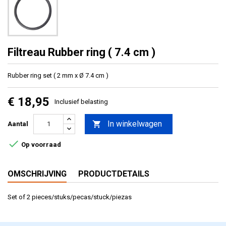
Filtreau Rubber ring ( 7.4 cm )
Rubber ring set ( 2 mm x Ø 7.4 cm )
€ 18,95
Inclusief belasting
In winkelwagen

Aantal

Op voorraad
OMSCHRIJVING
PRODUCTDETAILS
Set of 2 pieces/stuks/pecas/stuck/piezas