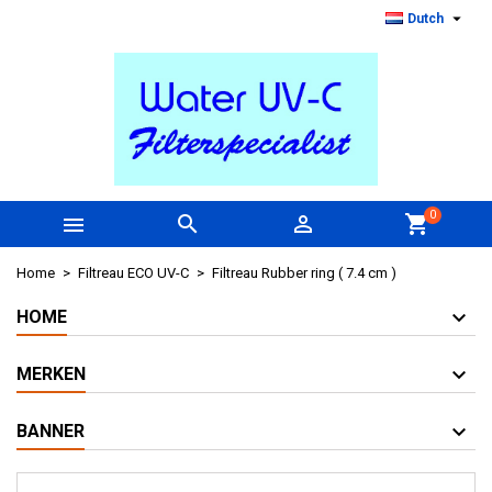

Dutch
0



shopping_cart
Home
Filtreau ECO UV-C
Filtreau Rubber ring ( 7.4 cm )
HOME
MERKEN
BANNER