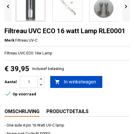


Filtreau UVC ECO 16 watt Lamp RLE0001
Merk
Filtreau UV-C
Filtreau UVC ECO 16w Lamp
€ 39,95
Inclusief belasting
In winkelwagen

Aantal

Op voorraad
OMSCHRIJVING
PRODUCTDETAILS
- One side 4 pin 16 Watt UV-C lamp
- Spare part Code RLE0001