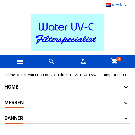

Dutch
0



shopping_cart
Home
Filtreau ECO UV-C
Filtreau UVC ECO 16 watt Lamp RLE0001
HOME
MERKEN
BANNER