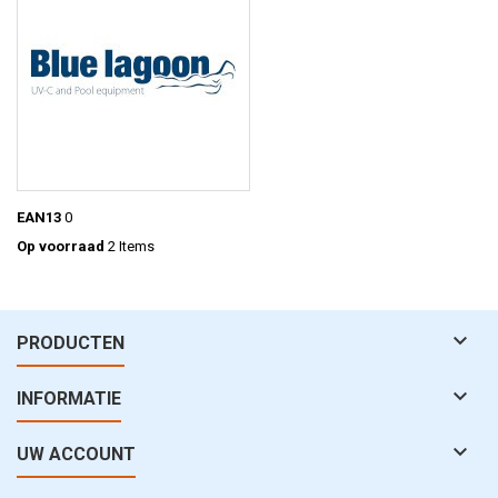
EAN13
0
Op voorraad
2 Items

PRODUCTEN

INFORMATIE

UW ACCOUNT