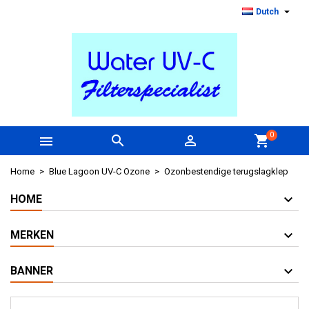

Dutch
0



shopping_cart
Home
Blue Lagoon UV-C Ozone
Ozonbestendige terugslagklep
HOME
MERKEN
BANNER