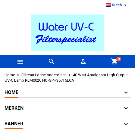

Dutch
0



shopping_cart
Home
Filtreau Losse onderdelen
40 Watt Amalgaam High Output
UV-C Lamp RLM0020 HO-GPH357T5LCA
HOME
MERKEN
BANNER