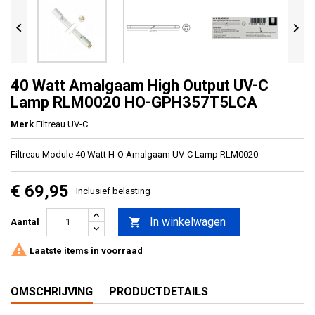


40 Watt Amalgaam High Output UV-C
Lamp RLM0020 HO-GPH357T5LCA
Merk
Filtreau UV-C
Filtreau Module 40 Watt H-O Amalgaam UV-C Lamp RLM0020
€ 69,95
Inclusief belasting
In winkelwagen

Aantal

Laatste items in voorraad
OMSCHRIJVING
PRODUCTDETAILS