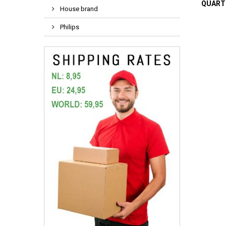
QUART
House brand
Philips