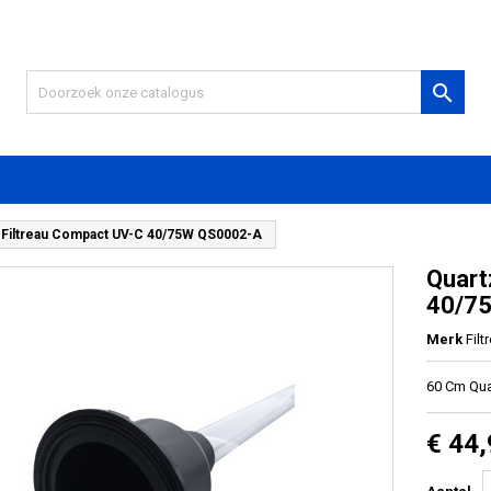

 Filtreau Compact UV-C 40/75W QS0002-A
Quart
40/7
Merk
Filt
60 Cm Qua
€ 44