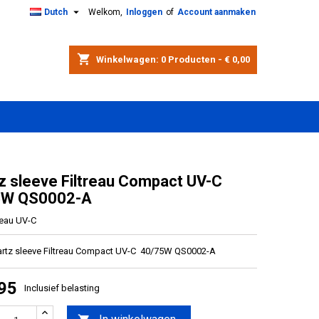

Dutch
Welkom,
Inloggen
of
Account aanmaken
shopping_cart
Winkelwagen:
0
Producten - € 0,00
z sleeve Filtreau Compact UV-C
5W QS0002-A
reau UV-C
rtz sleeve Filtreau Compact UV-C 40/75W QS0002-A
,95
Inclusief belasting