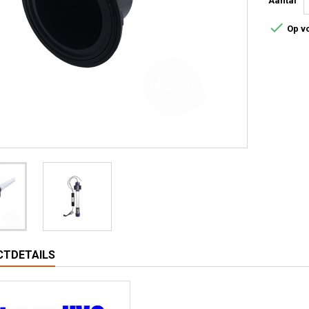
Aantal

Op v
TDETAILS