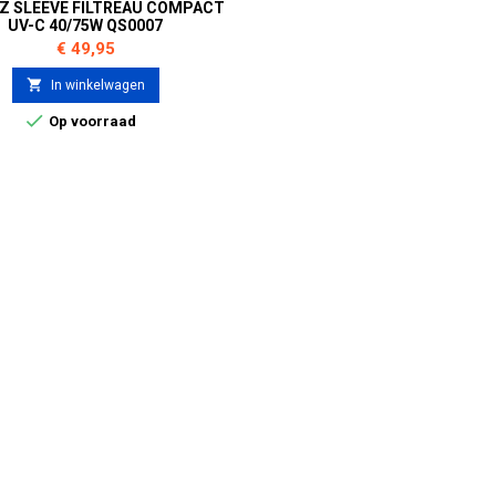
Z SLEEVE FILTREAU COMPACT
UV-C 40/75W QS0007
Prijs
€ 49,95

In winkelwagen

Op voorraad