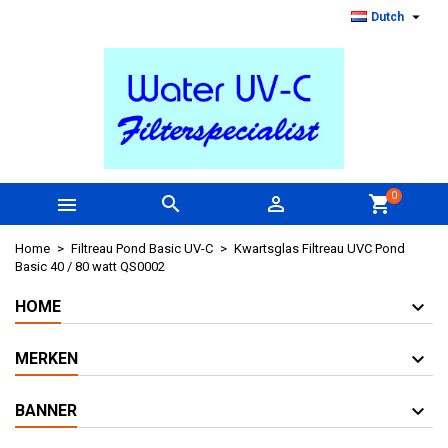

Dutch
0



shopping_cart
Home
Filtreau Pond Basic UV-C
Kwartsglas Filtreau UVC Pond
Basic 40 / 80 watt QS0002
HOME
MERKEN
BANNER