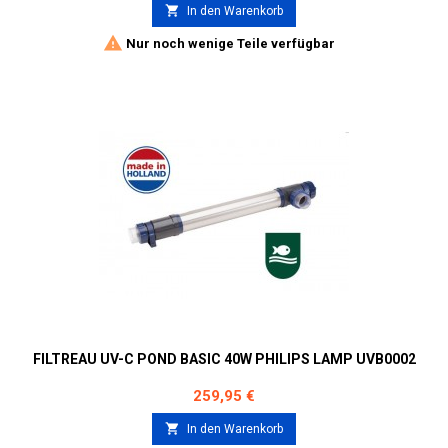

In den Warenkorb

Nur noch wenige Teile verfügbar
FILTREAU UV-C POND BASIC 40W PHILIPS LAMP UVB0002
Preis
259,95 €

In den Warenkorb