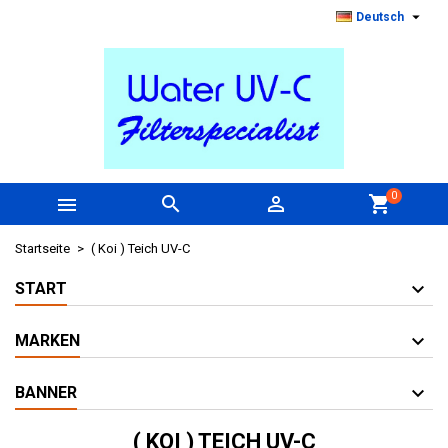

Deutsch
0



shopping_cart
Startseite
( Koi ) Teich UV-C
START
MARKEN
BANNER
( KOI ) TEICH UV-C