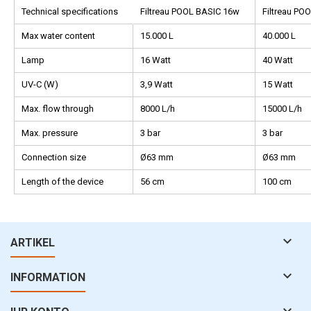
Technical specifications
Filtreau POOL BASIC 16w
Filtreau PO
Max water content
15.000 L
40.000 L
Lamp
16 Watt
40 Watt
UV-C (W)
3,9 Watt
15 Watt
Max. flow through
8000 L/h
15000 L/h
Max. pressure
3 bar
3 bar
Connection size
Ø63 mm
Ø63 mm
Length of the device
56 cm
100 cm

ARTIKEL

INFORMATION
