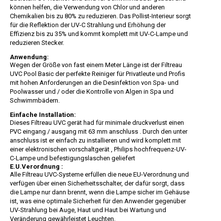
können helfen, die Verwendung von Chlor und anderen
Chemikalien bis zu 80% zu reduzieren. Das Pollist-Interieur sorgt
für die Reflektion der UV-C Strahlung und Erhöhung der
Effizienz bis zu 35% und kommt komplett mit UV-C-Lampe und
reduzieren Stecker.
Anwendung:
Wegen der Größe von fast einem Meter Länge ist der Filtreau
UVC Pool Basic der perfekte Reiniger für Privatleute und Profis
mit hohen Anforderungen an die Desinfektion von Spa- und
Poolwasser und / oder die Kontrolle von Algen in Spa und
Schwimmbädern.
Einfache Installation:
Dieses Filtreau UVC gerät had für minimale druckverlust einen
PVC eingang / ausgang mit 63 mm anschluss . Durch den unter
anschluss ist er einfach zu installieren und wird komplett mit
einer elektronischen vorschaltgerät , Philips hochfrequenz-UV-
C-Lampe und befestigungslaschen geliefert
E.U.Verordnung :
Alle Filtreau UVC-Systeme erfüllen die neue EU-Verordnung und
verfügen über einen Sicherheitsschalter, der dafür sorgt, dass
die Lampe nur dann brennt, wenn die Lampe sicher im Gehäuse
ist, was eine optimale Sicherheit für den Anwender gegenüber
UV-Strahlung bei Auge, Haut und Haut bei Wartung und
Veränderung gewährleistet Leuchten.