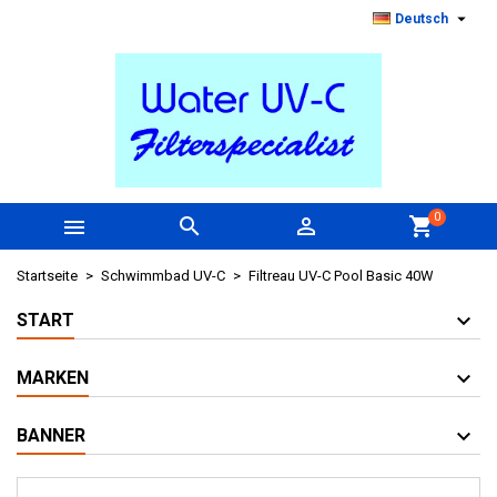

Deutsch
0



shopping_cart
Startseite
Schwimmbad UV-C
Filtreau UV-C Pool Basic 40W
START
MARKEN
BANNER