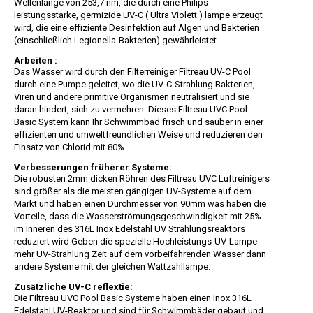
Wellenlänge von 253,7 nm, die durch eine Philips
leistungsstarke, germizide UV-C ( Ultra Violett ) lampe erzeugt
wird, die eine effiziente Desinfektion auf Algen und Bakterien
(einschließlich Legionella-Bakterien) gewährleistet.
Arbeiten :
Das Wasser wird durch den Filterreiniger Filtreau UV-C Pool
durch eine Pumpe geleitet, wo die UV-C-Strahlung Bakterien,
Viren und andere primitive Organismen neutralisiert und sie
daran hindert, sich zu vermehren. Dieses Filtreau UVC Pool
Basic System kann Ihr Schwimmbad frisch und sauber in einer
effizienten und umweltfreundlichen Weise und reduzieren den
Einsatz von Chlorid mit 80%.
Verbesserungen früherer Systeme:
Die robusten 2mm dicken Röhren des Filtreau UVC Luftreinigers
sind größer als die meisten gängigen UV-Systeme auf dem
Markt und haben einen Durchmesser von 90mm was haben die
Vorteile, dass die Wasserströmungsgeschwindigkeit mit 25%
im Inneren des 316L Inox Edelstahl UV Strahlungsreaktors
reduziert wird Geben die spezielle Hochleistungs-UV-Lampe
mehr UV-Strahlung Zeit auf dem vorbeifahrenden Wasser dann
andere Systeme mit der gleichen Wattzahllampe.
Zusätzliche UV-C reflextie:
Die Filtreau UVC Pool Basic Systeme haben einen Inox 316L
Edelstahl UV-Reaktor und sind für Schwimmbäder gebaut und