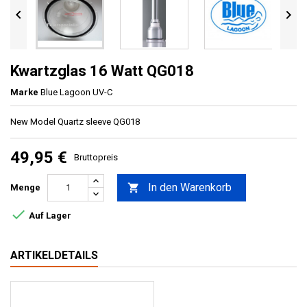


Kwartzglas 16 Watt QG018
Marke
Blue Lagoon UV-C
New Model Quartz sleeve QG018
49,95 €
Bruttopreis
In den Warenkorb

Menge

Auf Lager
ARTIKELDETAILS