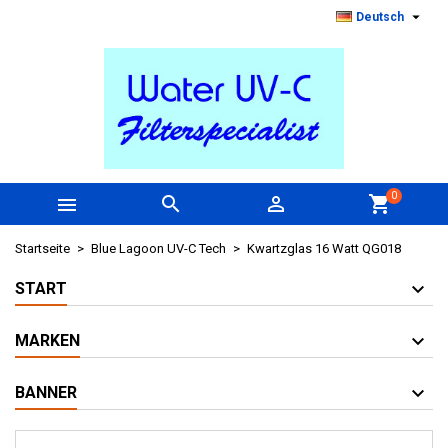

Deutsch
0



shopping_cart
Startseite
Blue Lagoon UV-C Tech
Kwartzglas 16 Watt QG018
START
MARKEN
BANNER