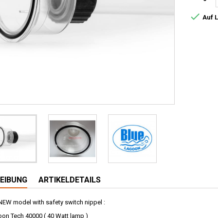

Auf 
EIBUNG
ARTIKELDETAILS
NEW model with safety switch nippel :
oon Tech 40000 ( 40 Watt lamp )