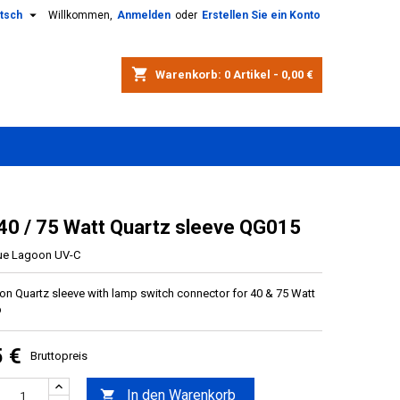

tsch
Willkommen,
Anmelden
oder
Erstellen Sie ein Konto
shopping_cart
Warenkorb:
0
Artikel - 0,00 €
40 / 75 Watt Quartz sleeve QG015
ue Lagoon UV-C
on Quartz sleeve with lamp switch connector for 40 & 75 Watt
p
5 €
Bruttopreis
In den Warenkorb
