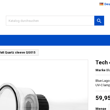
Deu

Watt Quartz sleeve QG015
Tech 
Marke
Bl
Blue Lago
UV-C lam
59,9
Menge