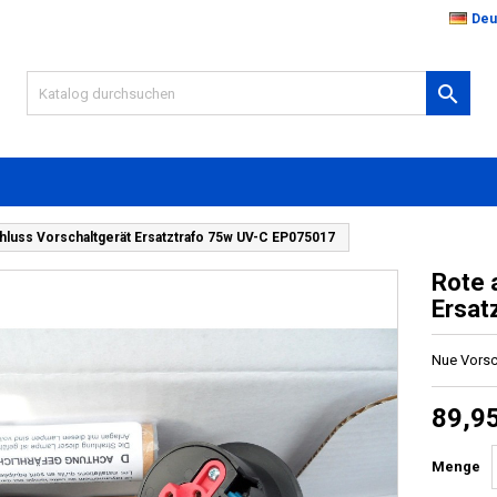
Deu

hluss Vorschaltgerät Ersatztrafo 75w UV-C EP075017
Rote 
Ersat
Nue Vorsc
89,9
Menge