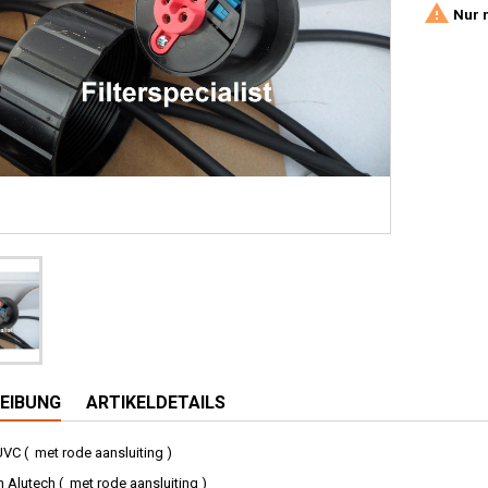

Nur n
EIBUNG
ARTIKELDETAILS
VC ( met rode aansluiting )
h Alutech ( met rode aansluiting )