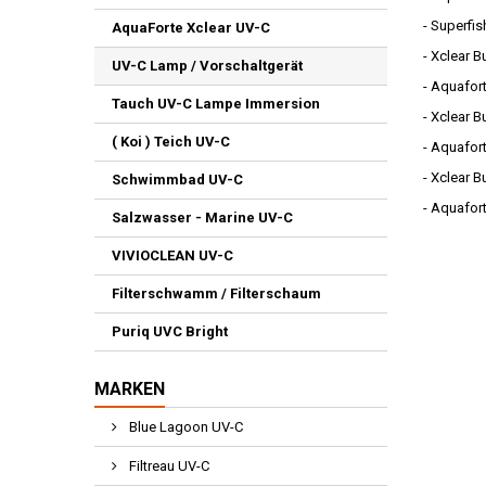
- Superfis
AquaForte Xclear UV-C
- Xclear B
UV-C Lamp / Vorschaltgerät
- Aquafort
Tauch UV-C Lampe Immersion
- Xclear B
( Koi ) Teich UV-C
- Aquafort
- Xclear B
Schwimmbad UV-C
- Aquafort
Salzwasser - Marine UV-C
VIVIOCLEAN UV-C
Filterschwamm / Filterschaum
Puriq UVC Bright
MARKEN
Blue Lagoon UV-C
Filtreau UV-C