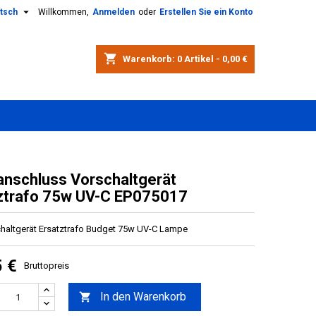

tsch
Willkommen,
Anmelden
oder
Erstellen Sie ein Konto
shopping_cart
Warenkorb:
0
Artikel - 0,00 €
anschluss Vorschaltgerät
ztrafo 75w UV-C EP075017
haltgerät Ersatztrafo
Budget 75w UV-C Lampe
5 €
Bruttopreis
In den Warenkorb
