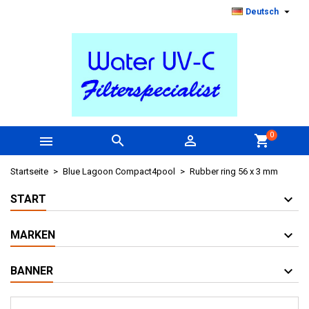

Deutsch
0



shopping_cart
Startseite
Blue Lagoon Compact4pool
Rubber ring 56 x 3 mm
START
MARKEN
BANNER