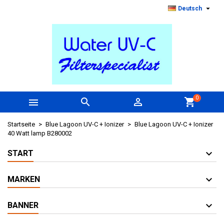

Deutsch
0



shopping_cart
Startseite
Blue Lagoon UV-C + Ionizer
Blue Lagoon UV-C + Ionizer
40 Watt lamp B280002
START
MARKEN
BANNER