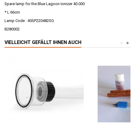
Spare lamp for the Blue Lagoon Ionizer 40.000
* L 66cm
Lamp Code : 40SP220482SG
B280002
VIELLEICHT GEFÄLLT IHNEN AUCH
<
>