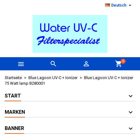

Deutsch
0



shopping_cart
Startseite
Blue Lagoon UV-C + Ionizer
Blue Lagoon UV-C + Ionizer
75 Watt lamp B280001
START
MARKEN
BANNER